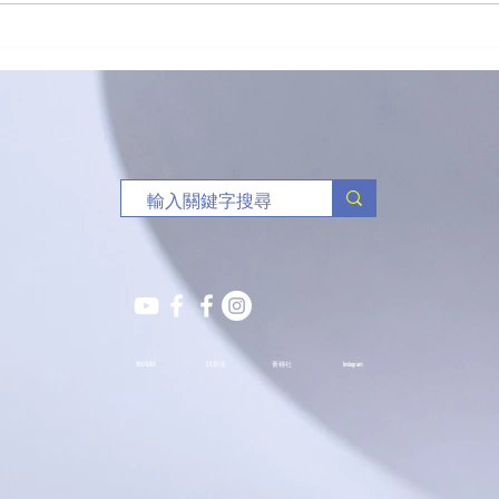
「有球必應」負責任博彩足球
🥏
比賽花絮
班熱
YOUTUBE
S.Y.部落
薈穗社
Instagram