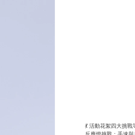
💃 活動花絮四大挑
反應燈挑戰：手速與