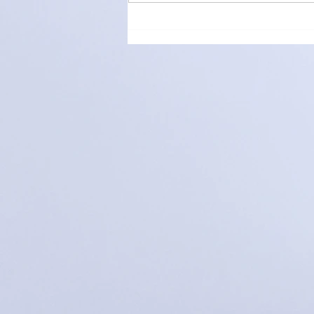
萌愛家庭大手牽小手，玩轉遊
樂園！