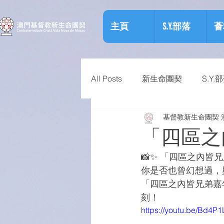
主頁
S.Y.部落
薈
All Posts
新生命團契
S.Y.
基督教新生命團契 
相關資訊
預防物質濫用資
「四區之
📸✨ 「四區之內皆
你是否也曾幻想過，
「四區之內皆兄弟嘉
刻！
https://youtu.be/Bd4