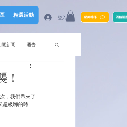
區
精選活動
登入
網絡輔導
酒精濫
相關新聞
通告
襲！
這次，我們帶來了
又超級嗨的時