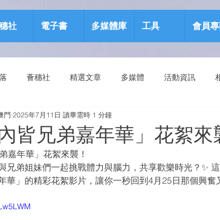
穗社
電子書
多媒體庫
工具
會員專
部落
薈穗社
精選文章
多媒體
活動資訊
澳門
2025年7月11日
讀畢需時 1 分鐘
源包
健康生活
內皆兄弟嘉年華」花絮來
兄弟嘉年華」花絮來襲！
與兄弟姐妹們一起挑戰體力與腦力，共享歡樂時光？✨ 
年華」的精彩花絮影片，讓你一秒回到4月25日那個興奮
P1Lw5LWM