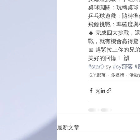
桌球闖關：玩轉桌球
乒乓球遊戲：隨時準
飛鏢挑戰：準確度與
🔥 完成四大挑戰，
戰，就有機會贏得驚
📅 趕緊拉上你的
美好的回憶！ 🙌
#star0
-sy 
#sy部落
#
S.Y.部落
多媒體
活動
最新文章