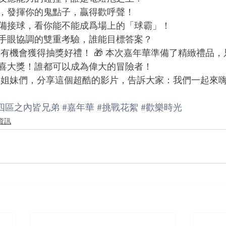
，發揮你的鬼點子，贏得歡呼聲！
備接球，看你能不能成爲場上的「球霸」！
手眼協調的雙重考驗，誰能目標答案？
還有機會獲得抽獎好禮！ 🎁 本次嘉年華準備了精緻禮品
喜大獎！誰都可以成為偉大的冒險者！
兄弟姐妹們，分享這個超酷的影片，告訴大家：我們一起來
四區之內皆兄弟
#嘉年華
#挑戰花絮
#歡樂時光
資訊