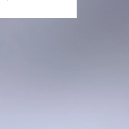
 再「接」再厲！躲避盤訓練
烈招生中！ 🥏