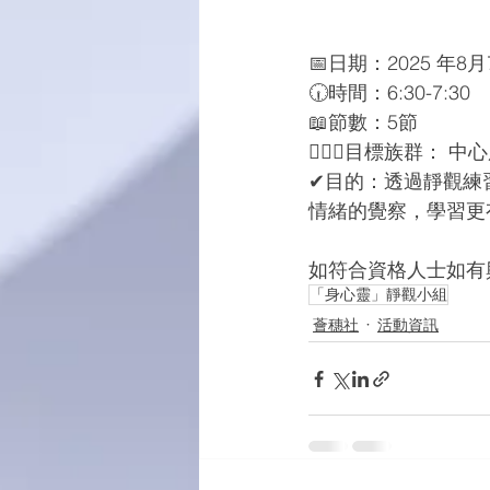
📅日期：2025 
🕡時間：6:30-7:30
📖節數：5節
🙋🏻‍♂️⽬標族群
✔︎目的：透過靜觀
情緒的覺察，學習更
如符合資格人士如有興
「身心靈」靜觀小組
薈穗社
活動資訊