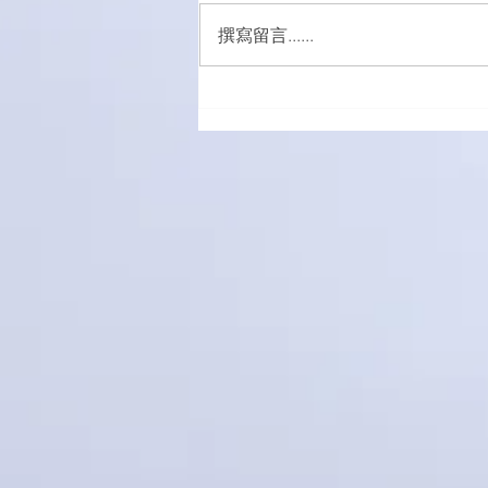
撰寫留言......
萌愛家庭大手牽小手，玩轉遊
樂園！