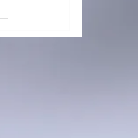
 再「接」再厲！躲避盤訓練
烈招生中！ 🥏