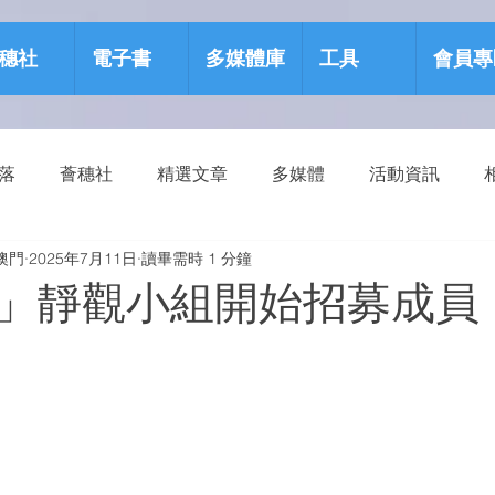
穗社
電子書
多媒體庫
工具
會員專
部落
薈穗社
精選文章
多媒體
活動資訊
澳門
2025年7月11日
讀畢需時 1 分鐘
源包
健康生活
」靜觀小組開始招募成員