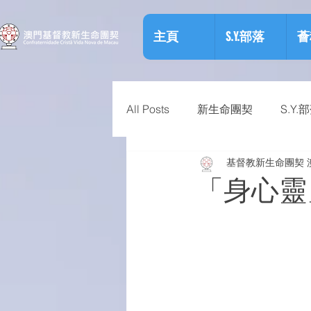
主頁
S.Y.部落
薈
All Posts
新生命團契
S.Y.
基督教新生命團契 
相關資訊
預防物質濫用資
「身心靈