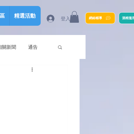
區
精選活動
登入
網絡輔導
酒精濫
相關新聞
通告