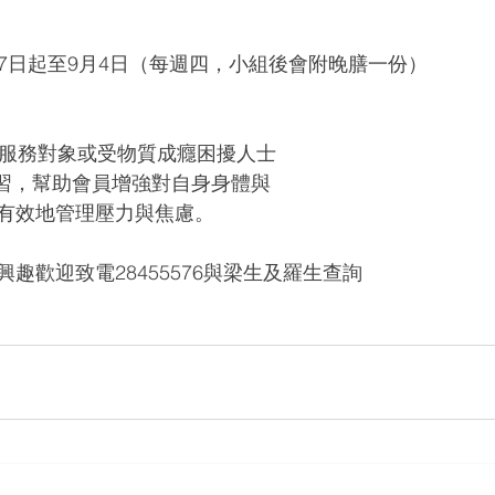
年8⽉7⽇起至9月4日（每週四，小組後會附晚膳一份）
： 中心服務對象或受物質成癮困擾人士
練習，幫助會員增強對自身身體與
有效地管理壓力與焦慮。
趣歡迎致電28455576與梁生及羅生查詢