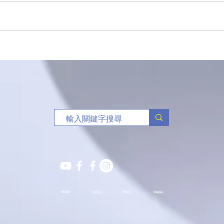
「有球必應」負責任博彩足球
🥏
比賽花絮
班熱
YOUTUBE
S.Y.部落
薈穗社
Instagram