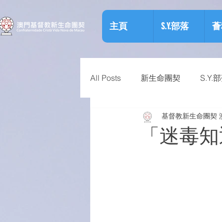
主頁
S.Y.部落
薈
All Posts
新生命團契
S.Y.
基督教新生命團契 
相關資訊
預防物質濫用資
「迷毒知