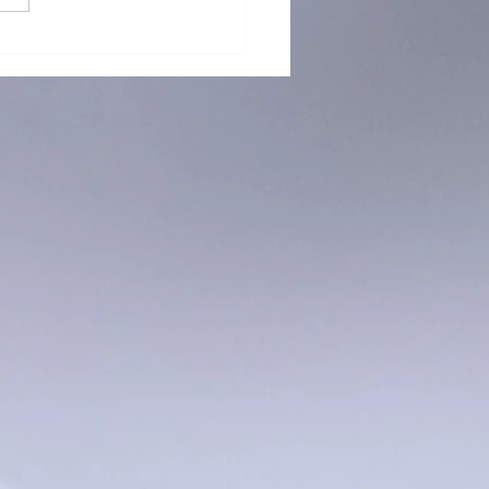
 再「接」再厲！躲避盤訓練
烈招生中！ 🥏