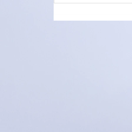
萌愛家庭大手牽小手，玩轉遊
樂園！