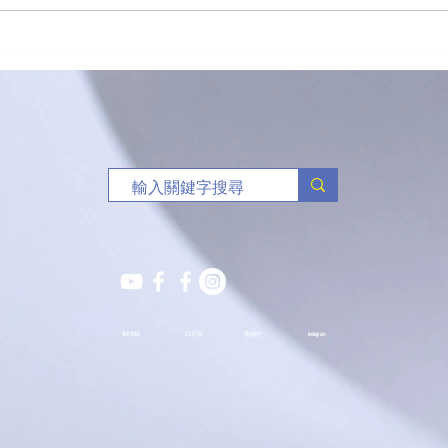
「有球必應」負責任博彩足球
🥏
比賽花絮
班熱
YOUTUBE
S.Y.部落
薈穗社
Instagram