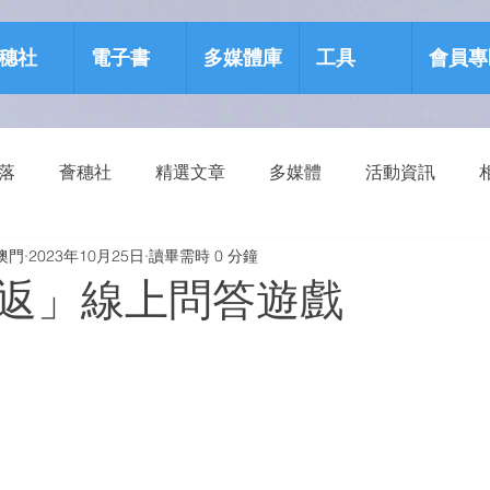
穗社
電子書
多媒體庫
工具
會員專
部落
薈穗社
精選文章
多媒體
活動資訊
澳門
2023年10月25日
讀畢需時 0 分鐘
源包
健康生活
返」線上問答遊戲