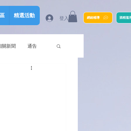
區
精選活動
登入
網絡輔導
酒精濫
相關新聞
通告