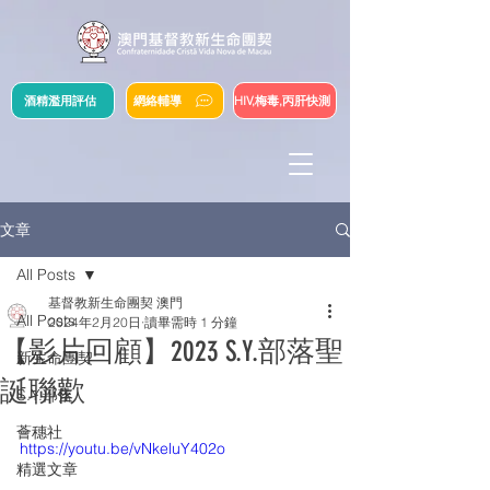
酒精濫用評估
網絡輔導
HIV,梅毒,丙肝快測
文章
All Posts
基督教新生命團契 澳門
All Posts
2024年2月20日
讀畢需時 1 分鐘
【影片回顧】2023 S.Y.部落聖
新生命團契
誕聯歡
S.Y.部落
薈穗社
https://youtu.be/vNkeluY402o
精選文章