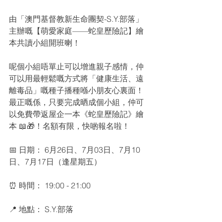
由「澳門基督教新生命團契-S.Y.部落」
主辦嘅【萌愛家庭——蛇皇歷險記】繪
本共讀小組開班喇！
呢個小組唔單止可以增進親子感情，仲
可以用最輕鬆嘅方式將「健康生活、遠
離毒品」嘅種子播種喺小朋友心裏面！
最正嘅係，只要完成晒成個小組，仲可
以免費帶返屋企一本《蛇皇歷險記》繪
本 📖🎁！名額有限，快啲報名啦！
📅 日期： 6月26日、7月03日、7月10
日、7月17日（逢星期五）
⏰ 時間： 19:00 - 21:00
📍 地點： S.Y.部落