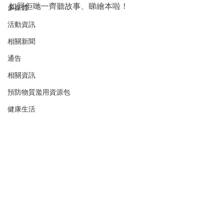
如同佢哋一齊聽故事、睇繪本啦！
多媒體
活動資訊
相關新聞
通告
相關資訊
預防物質濫用資源包
健康生活