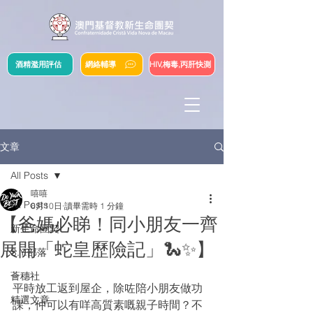
酒精濫用評估
網絡輔導
HIV,梅毒,丙肝快測
文章
All Posts
嘻嘻
All Posts
6月10日
讀畢需時 1 分鐘
【爸媽必睇！同小朋友一齊
新生命團契
展開「蛇皇歷險記」🐍✨】
S.Y.部落
薈穗社
平時放工返到屋企，除咗陪小朋友做功
精選文章
課，仲可以有咩高質素嘅親子時間？不