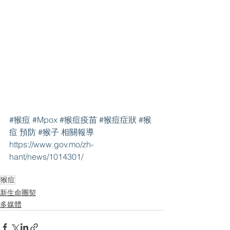
#猴痘
#Mpox
#猴痘疫苗
#猴痘症狀
#猴
痘
 預防 
#猴子
 相關報導
https://www.gov.mo/zh-
hant/news/1014301/ 
猴痘
新生命團契
多媒體