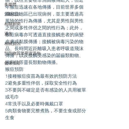
病，以往主要在非洲由猴傳給人，但近
多媒體
年猴痘迅速在各地傳播，目前世界多個
國家及地區已出現病例，並主要透過高
活動資訊
風險的性行為傳播，尤其是男性與男性
相關新聞
之間或多性伴侶之間的性行為；此外，
通告
猴痘病毒亦可透過直接接觸患者的病變
皮膚或黏膜傳播；接觸被病毒污染的物
相關資訊
品、長時間近距離吸入患者呼吸道飛沫
預防物質濫用資源包
傳播；以及接觸受感染的齧齒類動物、
猴和猿等靈長類動物傳播。
健康生活
猴痘預防
1接種猴痘疫苗為最有效的預防方法
2避免多重性伴侶，採取安全性行為 
3不要與不確定是否有感染的人共用被單
或毛巾
4常洗手以及必要時佩戴口罩
5肉類食物要完整煮熟，不要生食或部分
生食 