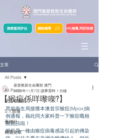
酒精濫用評估
網絡輔導
HIV,梅毒,丙肝快測
文章
All Posts
基督教新生命團契 澳門
All Posts
2023年11月7日
讀畢需時 1 分鐘
【猴痘係咩嚟㗎?】
新生命團契
早前衛生局接獲本澳首宗猴痘(Mpox)病
S.Y.部落
例通報，藉此同大家科普一下猴痘嘅相
薈穗社
關資訊啦！
猴痘是一種由猴痘病毒感染引起的傳染
精選文章