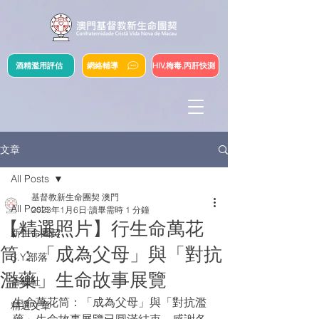
酒精濫用評估
網絡輔導
HIV,梅毒,丙肝快測
文章
All Posts
基督教新生命團契 澳門
All Posts
2023年1月6日
讀畢需時 1 分鐘
【精選照片】行生命萬花
新生命團契
筒：「成為父母」與「對抗
S.Y.部落
濫藥」生命故事展覽
薈穗社
生命萬花筒：「成為父母」與「對抗濫
精選文章