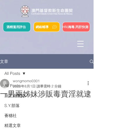
酒精濫用評估
網絡輔導
HIV,梅毒,丙肝快測
文章
All Posts
wongmomo0301
All Posts
2023年8月1日
讀畢需時 2 分鐘
一男兩姊妹涉販毒賣淫就逮
新生命團契
S.Y.部落
薈穗社
精選文章