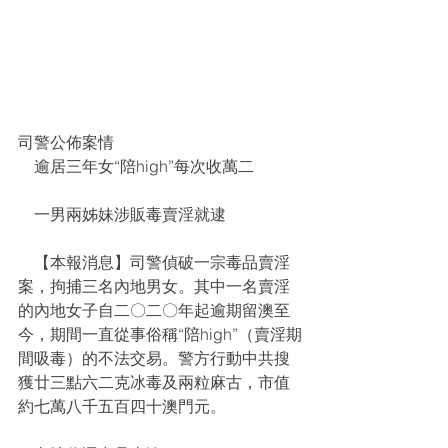
司警公佈案情
    逾居三年女“陪high”每次收萬二
    一男兩姊妹涉販毒賣淫就逮
    【本報消息】司警偵破一宗毒品賣淫
案，拘捕三名內地男女。其中一名賣淫
的內地女子自二〇二〇年起逾期留澳至
今，期間一直從事俗稱“陪high”（賣淫期
間吸毒）的不法交易。警方行動中共搜
獲廿三點六二克冰毒及兩粒麻古，市值
約七萬八千五百四十澳門元。