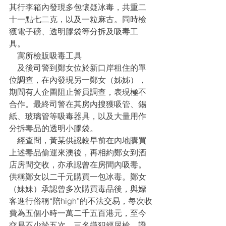
其行李箱內發現多包懷疑冰毒，共重二
十一點七二克，以及一粒麻古。同時檢
獲電子磅、透明膠袋等分拆及吸毒工
具。
    寓所檢販吸毒工具
    及後司警到鄭女位於新口岸租住的單
位調查，在內發現另一鄭女（姊姊），
期間有人企圖阻止警員調查，表現極不
合作。最終司警在其房內搜獲吸管、錫
紙、玻璃管等吸毒器具，以及大量用作
分拆毒品的透明小膠袋。
    經查問，黃某供認較早前在內地購買
上述毒品偷運來澳後，再相約鄭女到酒
店房間交收，亦承認曾在房間內吸毒。
供稱鄭女以二千元購買一包冰毒。鄭女
（妹妹）承認曾多次購買毒品後，與嫖
客進行俗稱“陪high”的不法交易，每次收
費為五個小時一萬二千五百港元，至今
交易不少於五次。三名嫌犯經尿檢，證