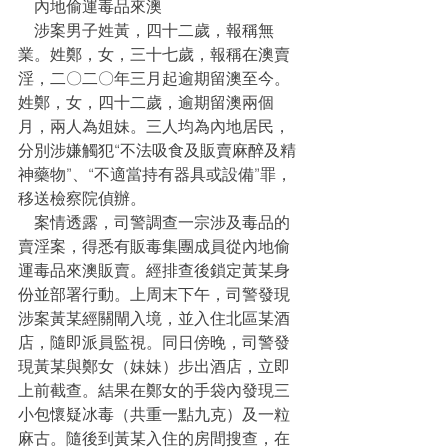
    內地偷運毒品來澳
    涉案男子姓黃，四十二歲，報稱無
業。姓鄭，女，三十七歲，報稱在澳賣
淫，二〇二〇年三月起逾期留澳至今。
姓鄭，女，四十二歲，逾期留澳兩個
月，兩人為姐妹。三人均為內地居民，
分別涉嫌觸犯“不法吸食及販賣麻醉及精
神藥物”、“不適當持有器具或設備”罪，
移送檢察院偵辦。
    案情透露，司警調查一宗涉及毒品的
賣淫案，得悉有販毒集團成員從內地偷
運毒品來澳販賣。經排查後鎖定黃某身
份並部署行動。上周末下午，司警發現
涉案黃某經關閘入境，並入住北區某酒
店，隨即派員監視。同日傍晚，司警發
現黃某與鄭女（妹妹）步出酒店，立即
上前截查。結果在鄭女的手袋內發現三
小包懷疑冰毒（共重一點九克）及一粒
麻古。隨後到黃某入住的房間搜查，在