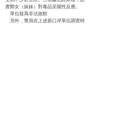
實鄭女（妹妹）對毒品呈陽性反應。
    單位疑爲非法旅館
    另外，警員在上述新口岸單位調查時
發現有五名租客，當中一名緬甸籍男子
處於逾期逗留狀態，以及一名涉嫌來澳
從事非法兌換的內地男子。單位涉嫌是
非法旅館，已轉介旅遊局跟進。
資料轉自：
http://www.macaodaily.com/html/2023-
08/01/content_1691695.htm
毒品
販毒
冰毒
吸毒工具
吸食工具
麻古
毒品案
“不法吸食及販賣麻醉及精神藥物”
“不適當持有器具或設備”
相關資訊