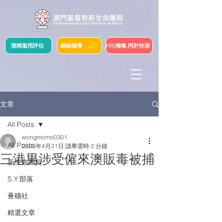
酒精濫用評估
網絡輔導
HIV,梅毒,丙肝快測
文章
All Posts
wongmomo0301
All Posts
2023年4月21日
讀畢需時 2 分鐘
三港男涉受僱來澳販毒被捕
新生命團契
S.Y.部落
薈穗社
精選文章