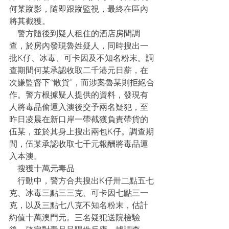
何某蹤影，隨即跟蹤監視，最終在區內
將其截獲。
    警方隨後到疑人租住的酒店房間調
查，於房內發現魯姓疑人，同時搜出一
批K仔、冰毒、可卡因及不知名粉末。調
查期間何某承認收取二千港元日薪，在
次嫌監督下“散貨”，而涉案魯某則拒絕合
作。警方根據疑人提供的資料，發現有
人將毒品偷運入澳後交予兩名疑犯，至
昨日凌晨在新口岸一帶截獲負責帶貨的
伍某，並於其身上搜出兩包K仔。調查期
間，伍某承認收取七千元報酬將毒品運
入本澳。
    搜獲十萬元毒品
    行動中，警方合共搜出K仔卅二點五七
克、冰毒三點三三克、可卡因七點三一
克，以及三點七八克不知名粉末，估計
約值十萬澳門元。三名疑犯送院檢驗