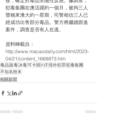
後，確定對毒品呈陽性反應。據調查，
犯毒集團在澳活躍約一個月，被拘三人
聲稱來澳大約一星期，司警相信三人已
經成功出售部分毒品。警方將繼續跟進
案件，調查是否有人在逃。
資料轉載自：
http://www.macaodaily.com/html/2023-
04/21/content_1668873.htm
毒品
販毒
冰毒
可卡因
K仔
境外犯罪
犯毒集團
不知名粉末
相關新聞
查看全部
最新文章