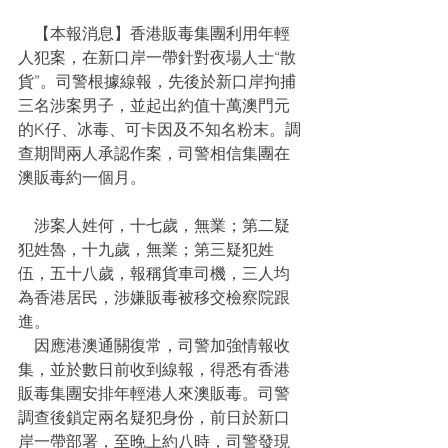
    【本報消息】香港販毒集團利用年輕
人犯案，在新口岸一帶針對夜場人士“散
貨”。司警根據線報，先後於新口岸拘捕
三名涉案男子，並起出約值十萬澳門元
的K仔、冰毒、可卡因及不知名粉末。調
查期間兩人承認作案，司警相信集團在
澳販毒約一個月。
    涉案人姓何，十七歲，無業；第二疑
犯姓魯，十九歲，無業；第三疑犯姓
伍，五十八歲，報稱貨車司機，三人均
為香港居民，涉嫌販毒被移交檢察院跟
進。
    因應港澳通關復常，司警加強情報收
集，並於數日前收到線報，得悉有香港
販毒集團安排年輕港人來澳販毒。司警
調查後鎖定兩名疑犯身份，前日於新口
岸一帶部署，至晚上約八時，司警發現