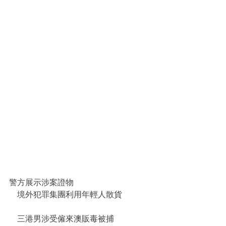
警方展示涉案證物
    境外犯罪集團利用年輕人散貨
    三港男涉受僱來澳販毒被捕