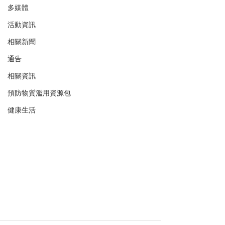
多媒體
活動資訊
相關新聞
通告
相關資訊
預防物質濫用資源包
健康生活