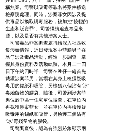
稱無業。司警以吸毒等罪名將案件移送
檢察院處理。同時，涉案菲女因涉及提
供毒品以換取購毒服務，被加控“較輕的
生產和販賣罪”。司警繼續追查毒品來
源，以及是否有其他涉案人士。
    司警毒品罪案調查處持續深入社區收
集涉毒情報，近日發現案中菲籍男子在
氹仔涉及毒品活動，經進一步調查，掌
握其身份資料及活動軌跡。本月二十四
日下午約四時半，司警在氹仔一處首先
截獲涉案菲男，當場在其身上檢獲疑吸
毒用的錫紙和吸管，另檢獲八個沾有“冰”
毒殘留物的膠袋。隨後，司警到涉案菲
男位於中區一住宅單位搜查，在單位內
再截獲涉案菲女，並在單位內再檢獲疑
吸毒用的錫紙和吸管，另檢獲三個沾有
“冰”毒殘留物的膠袋。
    司警調查後，認為有強烈跡象顯示兩