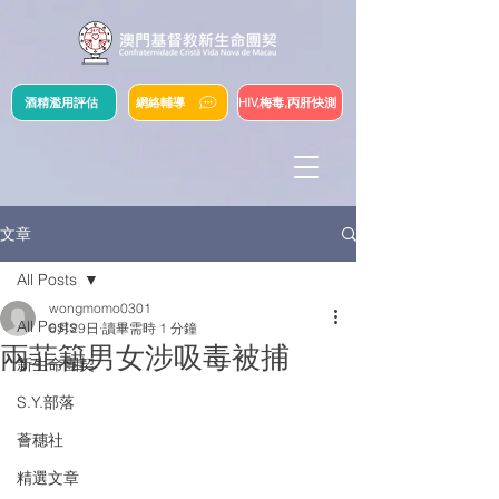
酒精濫用評估
網絡輔導
HIV,梅毒,丙肝快測
文章
All Posts
wongmomo0301
All Posts
6月29日
讀畢需時 1 分鐘
兩菲籍男女涉吸毒被捕
新生命團契
S.Y.部落
薈穗社
精選文章