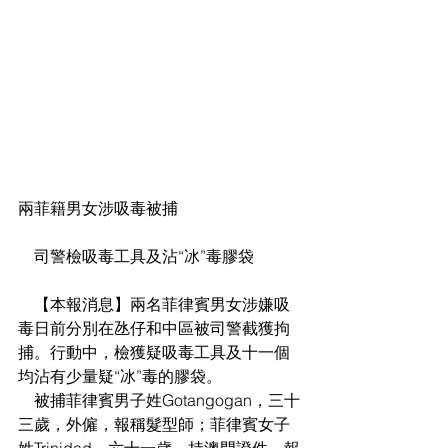
兩菲籍男女涉吸毒被捕
    司警檢吸毒工具及沾“冰”毒膠袋
    【本報消息】兩名菲律賓男女涉嫌吸
毒日前分別在氹仔和中區被司警截獲拘
捕。行動中，檢獲疑吸毒工具及十一個
均沾有少量疑“冰”毒的膠袋。
    被捕菲律賓男子姓Gotangogan，三十
三歲，外僱，報稱髮型師；菲律賓女子
姓Trinidad，六十一歲，持澳門證件，報