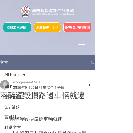
酒精濫用評估
網絡輔導
HIV,梅毒,丙肝快測
文章
All Posts
wongmomo0301
All Posts
2022年9月22日
讀畢需時 1 分鐘
兩醉漢毀損路邊車輛就逮
新生命團契
S.Y.部落
薈穗社
    兩醉漢毀損路邊車輛就逮
精選文章