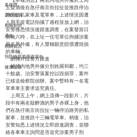
    【本報消息】兩名內地男外僱於上周
多媒體
五疑酒後在氹仔南京街拉扯並推跌停泊
路旁的私家車及電單車，上述情況因遭
活動資訊
人用手提電話拍攝了過程並放上網，治
相關新聞
安警獲悉情況後跟進調查，在案發當日
通告
傍晚六時，在上址一住宅單位拘捕涉案
兩名男外僱，有人聲稱願意賠償遭毀損
相關資訊
的車輛。
預防物質濫用資源包
    網傳片段警方跟進
    被捕內地男外僱分別姓羅和鄺，均三
健康生活
十餘歲。治安警落案控以毀損罪，案件
已移送檢察院偵辦。案中暫時有一名電
單車車主要求追究責任。
    上周五上午，網上流傳一段影片，片
段中有兩名疑醉酒的男子赤裸上身，他
們在氹仔南京街拉扯一輛停泊路旁的私
家車，並推跌十三輛電單車。稍後，治
安警知悉上述情況立即跟進調查，並聯
絡各車車主詢問是否追究涉案男子刑