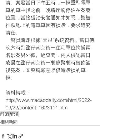
責。案發當日下午五時，一輛重型電單
車的車主指之前一晚將座駕停泊在案發
位置，當接獲治安警通知才知悉，疑被
推跌地上的電單車因有損毀，要求追究
責任。
    警員隨即根據“天眼”系統資料，當日傍
晚六時到氹仔南京街一住宅單位拘捕兩
名涉案男外僱。經查問，兩人供認當日
凌晨在氹仔南京街一餐廳聚餐時曾飲酒
後犯案，又聲稱願意賠償遭毀損的車
輛。
資料轉載：
http://www.macaodaily.com/html/2022-
09/22/content_1623111.htm
醉酒
醉漢
相關新聞