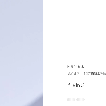
冰毒
迷姦水
S.Y.部落
預防物質濫用