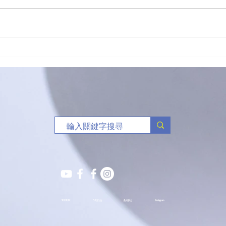
「有球必應」負責任博彩足球
🥏
比賽花絮
班熱
YOUTUBE
S.Y.部落
薈穗社
Instagram