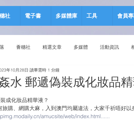
穗社
電子書
多媒體庫
工具
會員專
部落
薈穗社
精選文章
多媒體
活動資訊
023年10月28日
讀畢需時 1 分鐘
源包
健康生活
姦水 郵遞偽裝成化妝品
偽裝成化妝品精華液？
，任何旅購、網購大麻，入到澳門均屬違法，大家千祈唔好以
ppimg.modaily.cn/amucsite/web/index.html......