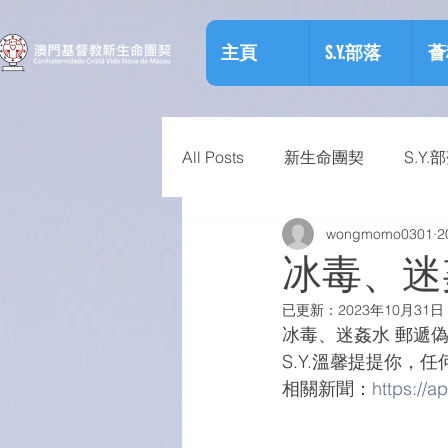
主頁
S.Y.部落
薈
All Posts
新生命團契
S.Y.
wongmomo0301
2
相關資訊
預防物質濫用資
冰毒、迷
已更新：
2023年10月31日
冰毒、迷姦水 郵遞
S.Y.溫馨提提你
相關新聞：
https://a