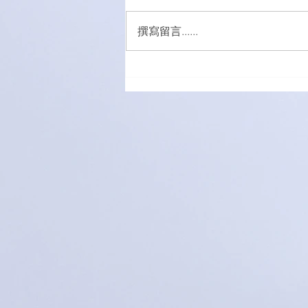
撰寫留言......
萌愛家庭大手牽小手，玩轉遊
樂園！