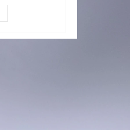
 再「接」再厲！躲避盤訓練
烈招生中！ 🥏