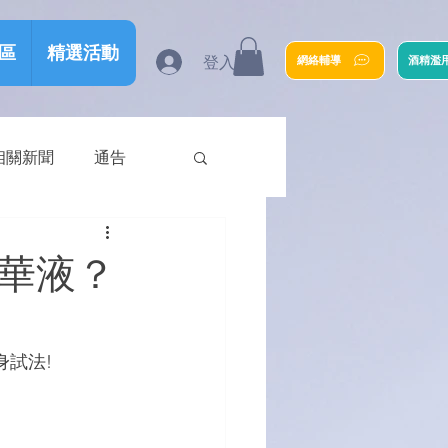
區
精選活動
登入
網絡輔導
酒精濫
相關新聞
通告
精華液？
身試法!