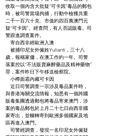
收取一個內含大批疑“可卡因”毒品的郵包
時，被司警當場拘捕，行動中檢獲共重
二千一百六十克、市值約四百萬澳門元
疑“可卡因”。經查問，有人否認販毒。司
警跟進調查案件。
    寄自西非經歐洲入澳
    被捕印尼女外僱姓Yulianti，三十八
歲，報稱家傭，在澳工作約一年。司警
落案控以“不法販賣麻醉藥品及精神藥物”
罪，案件昨日下午移送檢察院。
    小樽面霜內藏可卡因
    近日司警調查一宗涉及毒品案件時，
與香港海關交流情報，知悉有一個跨國
販毒集團透過郵包將毒品寄來澳門，涉
案的毒品郵包於上月二十七日由西非國
家寄出，並輾轉寄到歐洲多個國家及地
區再進入澳門。
    司警經調查，發現一名印尼女外僱疑