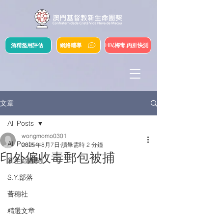
酒精濫用評估
網絡輔導
HIV,梅毒,丙肝快測
文章
All Posts
wongmomo0301
All Posts
2025年8月7日
讀畢需時 2 分鐘
印外僱收毒郵包被捕
新生命團契
S.Y.部落
薈穗社
精選文章