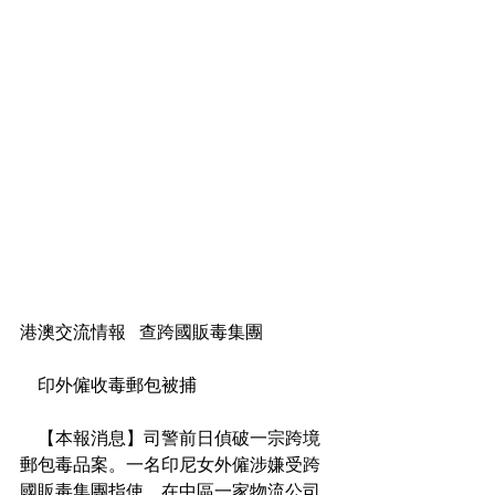
港澳交流情報   查跨國販毒集團
    印外僱收毒郵包被捕
    【本報消息】司警前日偵破一宗跨境
郵包毒品案。一名印尼女外僱涉嫌受跨
國販毒集團指使，在中區一家物流公司