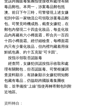
受該跨國販毒集團指使接收和處理有關
毒品郵包。本周一，涉案毒品郵包抵
澳。前日下午三時，司警發現上述女嫌
犯到中區一家物流公司領取涉案毒品郵
包。司警見時機成熟，截查女嫌犯，在
郵包內發現二十四盒化妝品，每盒化妝
品內再藏有六小樽面霜，即合共一百四
十四小樽面霜。經仔細檢查，每樽面霜
內只有少量化妝品，但內裡均藏着用保
鮮紙包裹、約十五克疑“可卡因”。
    按指示領取否認販毒
    經查問，女嫌犯供認按指示收取和處
理有關郵包，但否認販毒。司警根據調
查資料顯示，有跡象顯示女嫌犯明知郵
包藏有毒品，仍協助跨國販毒集團收
取，並準備按“上線”指使再轉寄郵包到附
近地區。
資料轉自：