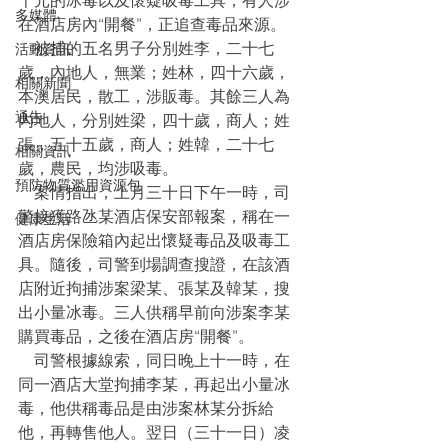
千元的冰毒以及懷疑吸毒工具，有人涉
多媒體
在酒店房內“開餐”，正追查毒品來源。
    被捕的五名男子分別姓李，二十七
活動資訊
歲，內地人，無業；姓林，四十六歲，
相關新聞
本澳居民，散工，涉販毒。其餘三人為
通告
內地人，分別姓梁，四十歲，商人；姓
張，五十五歲，商人；姓韓，二十七
相關資訊
歲，農民，均涉吸毒。
預防物質濫用資源包
    案情指出，上月三十日下午一時，司
警接獲路氹某酒店保安部報案，稱在一
健康生活
酒店房保險箱內起出懷疑毒品及吸毒工
具。隨後，司警到場調查搜證，在該酒
店附近拘捕涉案梁某、張某及韓某，搜
出小量冰毒。三人供稱早前向涉案李某
購買毒品，之後在酒店房“開餐”。
    司警根據線索，同日晚上十一時，在
同一酒店大堂拘捕李某，再起出小量冰
毒，他供稱毒品是由涉案林某分拆給
他，再轉售他人。翌日（三十一日）凌