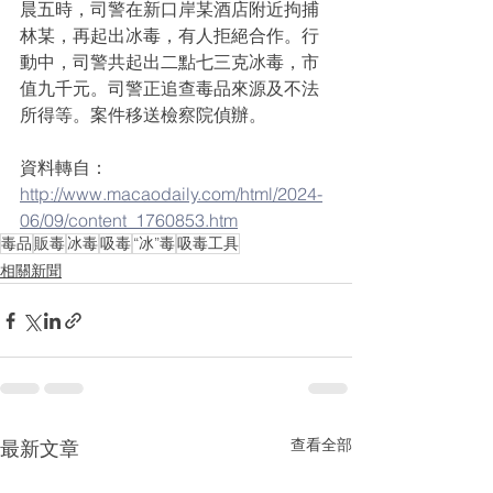
晨五時，司警在新口岸某酒店附近拘捕
林某，再起出冰毒，有人拒絕合作。行
動中，司警共起出二點七三克冰毒，市
值九千元。司警正追查毒品來源及不法
所得等。案件移送檢察院偵辦。
資料轉自：
http://www.macaodaily.com/html/2024-
06/09/content_1760853.htm
毒品
販毒
冰毒
吸毒
“冰”毒
吸毒工具
相關新聞
查看全部
最新文章