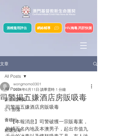
酒精濫用評估
網絡輔導
HIV,梅毒,丙肝快測
文章
All Posts
wongmomo0301
All Posts
2024年6月11日
讀畢需時 1 分鐘
司警揭五嫌酒店房販吸毒
新生命團契
司警揭五嫌酒店房販吸毒
S.Y.部落
薈穗社
    【本報消息】司警破獲一宗販毒案，
拘捕五名內地及本澳男子，起出市值九
精選文章