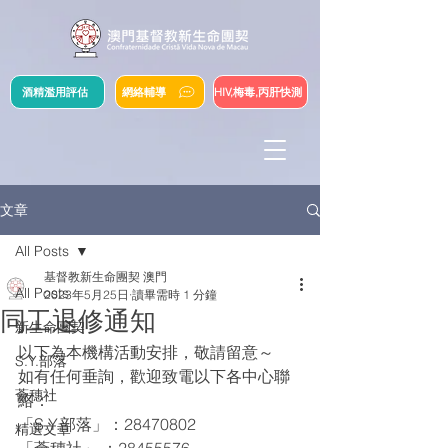
酒精濫用評估
網絡輔導
HIV,梅毒,丙肝快測
文章
All Posts
基督教新生命團契 澳門
All Posts
2023年5月25日
讀畢需時 1 分鐘
同工退修通知
新生命團契
以下為本機構活動安排，敬請留意～
S.Y.部落
如有任何垂詢，歡迎致電以下各中心聯
薈穗社
絡：
「S.Y.部落」：28470802
精選文章