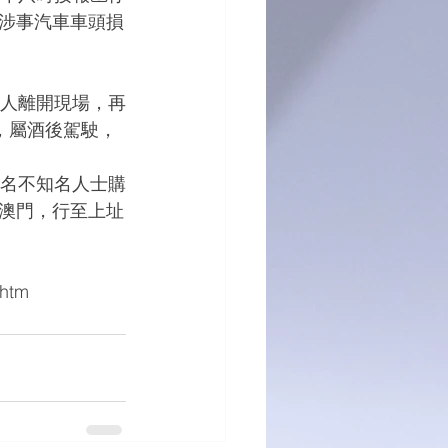
涉事汽車車頭損
，屬酒後駕駛，
澳門，行至上址
.htm