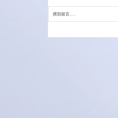
撰寫留言......
五外籍男女涉販吸毒被捕