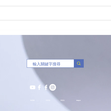
新生命團契籃球賽關注禁毒
（港
三人
YOUTUBE
S.Y.部落
薈穗社
Instagram