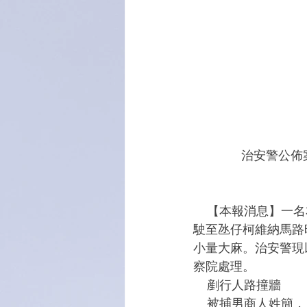
              治安
    【本報消息】一名本澳男商人涉嫌在內地飲酒及吸食大麻後，駕車經港珠澳大橋口岸入境，
駛至氹仔柯維納馬路
小量大麻。治安警現
察院處理。
    剷行人路撞牆
    被捕男商人姓簡，四十一歲，本澳居民。案情顯示，治安警於本月廿五日上午八時接報氹仔