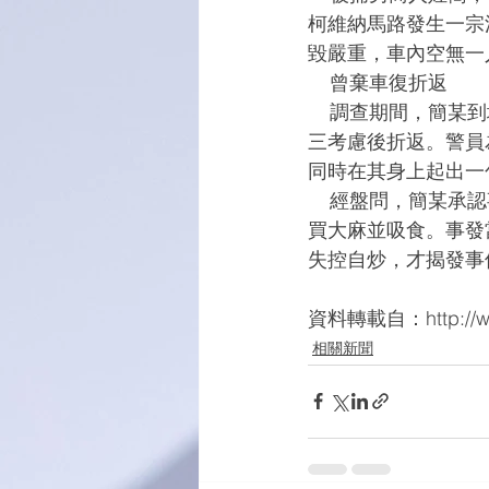
柯維納馬路發生一宗
毀嚴重，車內空無一
    曾棄車復折返
    調查期間，簡某到場自稱是肇事司機，聲稱事發後不知如何處理，因此與友人離開現場，再
三考慮後折返。警員
同時在其身上起出一
    經盤問，簡某承認事發前一晚（廿四日）與友人到內地飲酒消遣，期間向一名不知名人士購
買大麻並吸食。事發
失控自炒，才揭發事
資料轉載自：http://www.
相關新聞