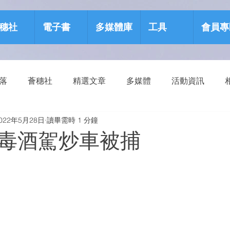
穗社
電子書
多媒體庫
工具
會員專
部落
薈穗社
精選文章
多媒體
活動資訊
022年5月28日
讀畢需時 1 分鐘
源包
健康生活
毒酒駕炒車被捕