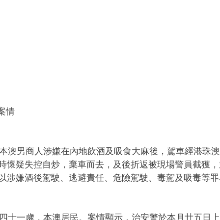
警公佈案情
時懷疑失控自炒，棄車而去，及後折返被現場警員截獲，
以涉嫌酒後駕駛、逃避責任、危險駕駛、毒駕及吸毒等罪