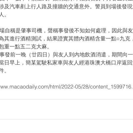
涉及汽車剷上行人路及撞牆的交通意外。警員到場後發現
人。
為其進行酒精測試，結果證實其體內酒精含量一點○九克
包重一點五二克大麻。
當日早上，簡某駕駛私家車與友人經港珠澳大橋口岸返回
件。
macaodaily.com/html/2022-05/28/content_1599716