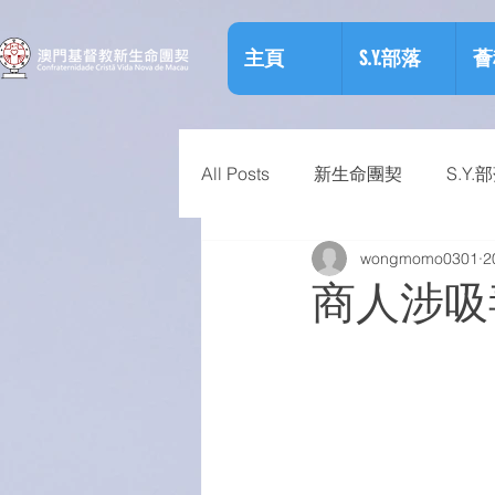
主頁
S.Y.部落
薈
All Posts
新生命團契
S.Y.
wongmomo0301
2
相關資訊
預防物質濫用資
商人涉吸