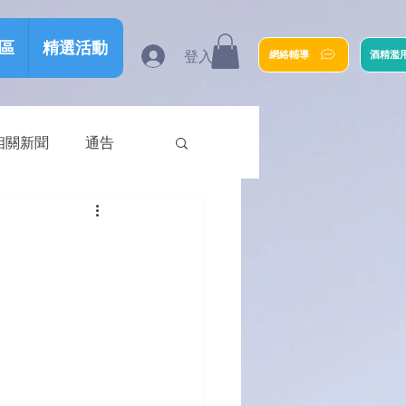
區
精選活動
登入
網絡輔導
酒精濫
相關新聞
通告