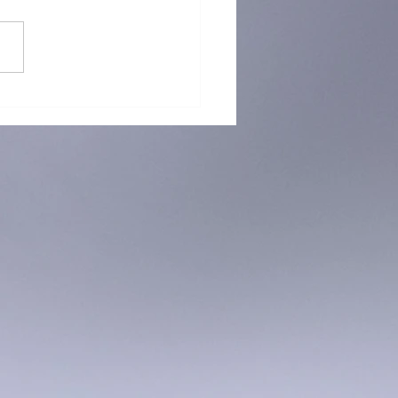
）海關檢逾半億元K仔拘