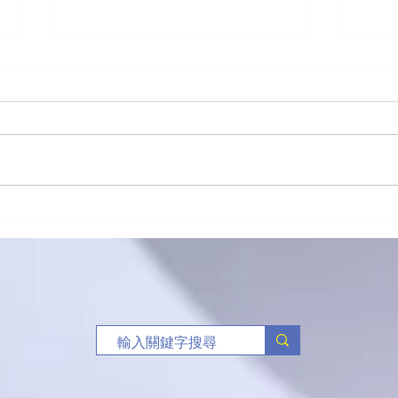
新生命團契籃球賽關注禁毒
（港
三人