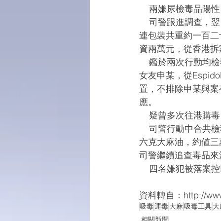
    兩嫌尿檢毒品陽性
    司警跟進調查，翌日在中區一住宅拘捕林某，在單位內搜獲十二包以透明膠袋包裝的大麻，
連包裝共重約一百二
資兩萬元，從香港拆
    鑑於兩次行動均檢獲大麻油，司警追查其來源。根據口供，在北區一單位查獲Espidol及其
女友申某，從Espi
置，不排除申某與案有
應。
    疑曾多次往港購毒
    司警行動中合共檢獲大麻共二百一十六點八克，約値廿一萬六千八百澳門元；一百四十七點
六克大麻油，約値三
司警繼續追查毒品來
    四名嫌犯被
資料轉自：http://www.m
吸毒
運毒
大麻
吸毒工具
大
相關新聞