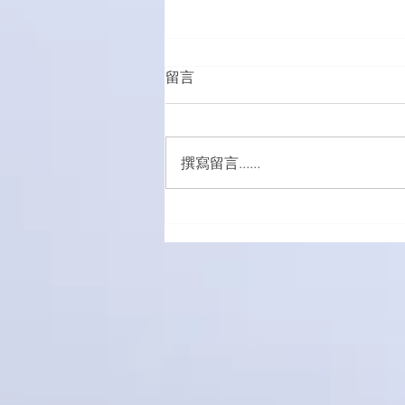
留言
撰寫留言......
五外籍男女涉販吸毒被捕