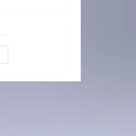
）海關檢逾半億元K仔拘