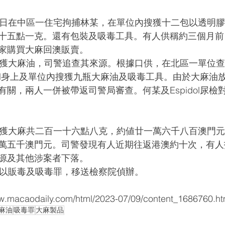
十五點一克。還有包裝及吸毒工具。有人供稱約三個月前
家購買大麻回澳販賣。
dol身上及單位內搜獲九瓶大麻油及吸毒工具。由於大麻油
關，兩人一併被帶返司警局審查。何某及Espidol尿檢
萬五千澳門元。司警發現有人近期往返港澳約十次，有人
源及其他涉案者下落。
落案控以販毒及吸毒罪，移送檢察院偵辦。
acaodaily.com/html/2023-07/09/content_1686760.h
麻油
吸毒罪
大麻製品