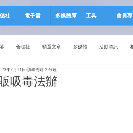
穗社
電子書
多媒體庫
工具
會員專
部落
薈穗社
精選文章
多媒體
活動資訊
023年7月11日
讀畢需時 2 分鐘
源包
健康生活
販吸毒法辦