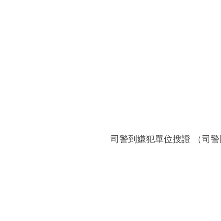
司警到嫌犯單位搜證 （司警