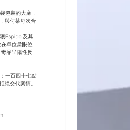
，與何某每次合
放在單位當眼位
對毒品呈陽性反
拒絕交代案情。
tm