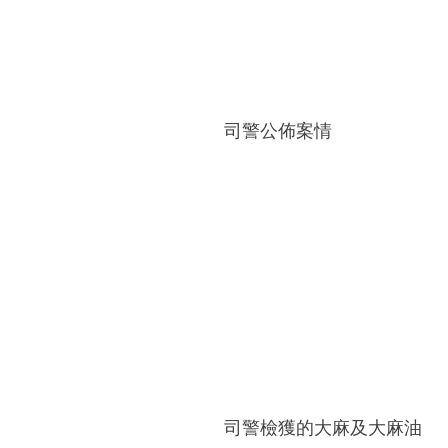
司警公佈案情
司警檢獲的大麻及大麻油