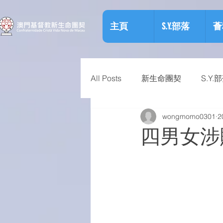
主頁
S.Y.部落
薈
All Posts
新生命團契
S.Y.
wongmomo0301
2
相關資訊
預防物質濫用資
四男女涉