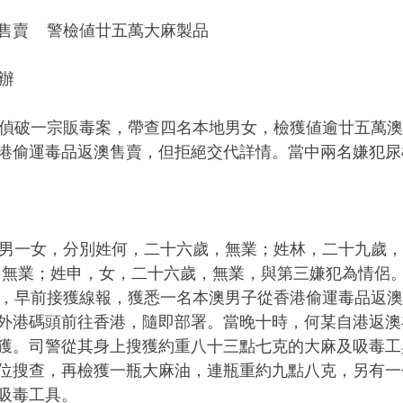
賣    警檢値廿五萬大麻製品
法辦
港偷運毒品返澳售賣，但拒絕交代詳情。當中兩名嫌犯尿
二歲，無業；姓申，女，二十六歲，無業，與第三嫌犯為情侶
外港碼頭前往香港，隨即部署。當晚十時，何某自港返澳
獲。司警從其身上搜獲約重八十三點七克的大麻及吸毒工
位搜查，再檢獲一瓶大麻油，連瓶重約九點八克，另有一
吸毒工具。