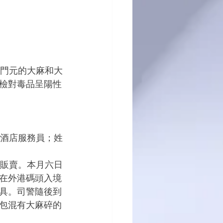
檢對毒品呈陽性
。
在外港碼頭入境
具。司警隨後到
包混有大麻碎的