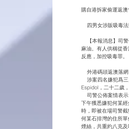
購自港拆家偷運返澳售
    四男女涉販吸毒
    【本報消息】司警偵破一宗販毒案，帶查四名本地男女，檢獲値逾廿五萬澳門元的大麻和大
麻油。有人供稱從香
反應，加控吸毒罪。
    外港碼頭返澳落網
    涉案四名嫌犯爲三男一女，分別姓何，二十六歲，無業；姓林，二十九歲，酒店服務員；姓
Espidol，二十
    司警公佈案情表示，早前接獲線報，獲悉一名本澳男子從香港偷運毒品返澳販賣。本月六日
下午獲悉嫌犯何某經
時，即被在場司警截
何某石排灣的住所單
煙絲，共重約八克及