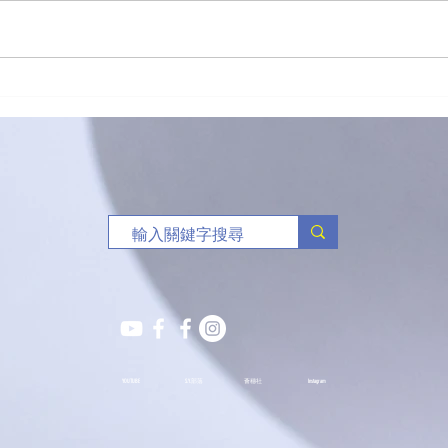
「有球必應」負責任博彩足球
🥏
比賽花絮
班熱
YOUTUBE
S.Y.部落
薈穗社
Instagram