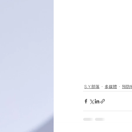
S.Y.部落
多媒體
預防