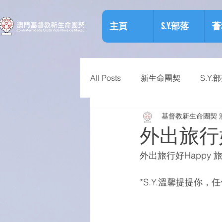
主頁
S.Y.部落
薈
All Posts
新生命團契
S.Y.
基督教新生命團契 
相關資訊
預防物質濫用資
外出旅行好Ha
外出旅行好Happy 旅購
*S.Y.溫馨提提你