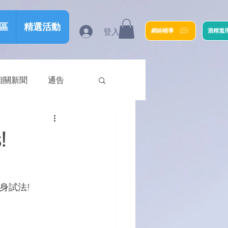
區
精選活動
登入
網絡輔導
酒精濫
相關新聞
通告
!
身試法!