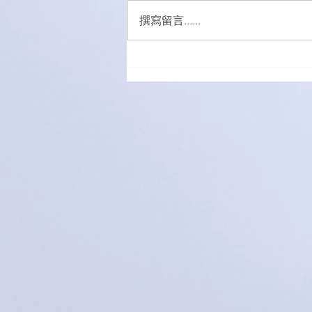
撰寫留言......
萌愛家庭大手牽小手，玩轉遊
樂園！