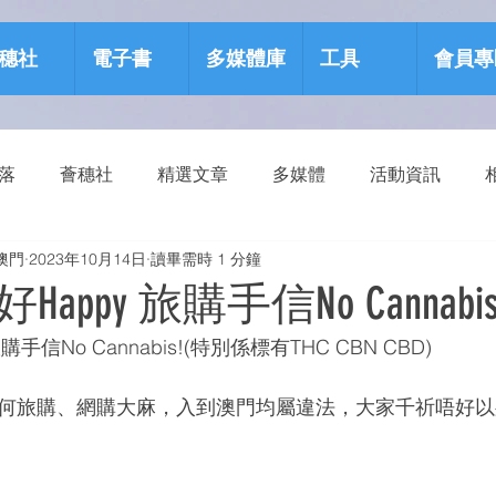
穗社
電子書
多媒體庫
工具
會員專
部落
薈穗社
精選文章
多媒體
活動資訊
澳門
2023年10月14日
讀畢需時 1 分鐘
源包
健康生活
ppy 旅購手信No Cannabis
手信No Cannabis!(特別係標有THC CBN CBD)
，任何旅購、網購大麻，入到澳門均屬違法，大家千祈唔好以