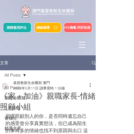
酒精濫用評估
網絡輔導
HIV,梅毒,丙肝快測
文章
All Posts
基督教新生命團契 澳門
All Posts
2023年5月11日
讀畢需時 1 分鐘
《家・加油》親職家長-情緒
新生命團契
照顧小組
S.Y.部落
習慣照顧別人的你，是否同時遺忘自己
薈穗社
的感受曾分享真實想法，但已成為陌生
精選文章
的事再多的情緒也找不到原因與出口 這