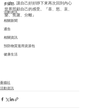
一次，讓自己好好靜下來再次回到內心
多媒體
世界照顧自己的感受。『喜、怒、哀、
活動資訊
樂、焦慮、分離』
相關新聞
通告
相關資訊
預防物質濫用資源包
健康生活
薈穗社
活動資訊