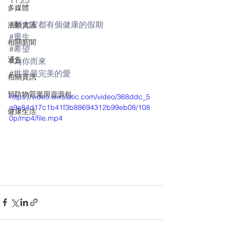
11:25
多媒體
#願大家都有個健康的假期
活動資訊
#重生
相關新聞
#希望
通告
#為你而來
#世界最完美的愛
相關資訊
預防物質濫用資源包
https://video.wixstatic.com/video/368ddc_5
a9e84d17c1b41f3b88694312b99eb08/108
健康生活
0p/mp4/file.mp4