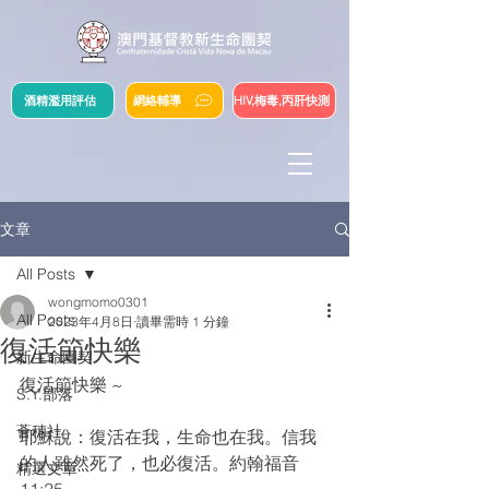
酒精濫用評估
網絡輔導
HIV,梅毒,丙肝快測
文章
All Posts
wongmomo0301
All Posts
2023年4月8日
讀畢需時 1 分鐘
復活節快樂
新生命團契
復活節快樂 ~
S.Y.部落
薈穗社
耶穌說：復活在我，生命也在我。信我
的人雖然死了，也必復活。約翰福音
精選文章