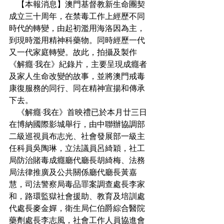
    【本報消息】澳門基督教新生命團契
成立三十周年，在禁毒工作上經歷不同
時代的轉變，由起初濫用海洛因為主，
到現時濫用精神科藥物。同時經歷一代
又一代家庭轉變。故此，拍攝及製作
《解癮·我在》紀錄片，主要呈現成癮者
及家人生命改變的故事，並將澳門戒毒
康復服務的同行、同在精神宣揚和傳承
下去。
    《解癮·我在》首映禮已於本月廿三日
在博納國際影城舉行，由中聯辦協調部
二級巡視員布志光、社會發展部一級主
任科員吳陶琳，立法議員呂綺穎，社工
局防治賭毒成癮廳代廳長胡綺梅、法務
局法律推廣及公共關係廳代廳長黃嘉
慧，司法警察局毒品罪案調查處長李家
和，路環監獄社會援助、教育及培訓處
代處長麥金嬋，衛生局仁伯爵綜合醫院
藥劑處長李志風，社會工作人員協進會