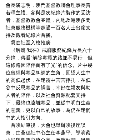
會長潘志明，澳門基督教聯會理事長賈
若暉主禮。參與是次紀錄片製作的受訪
者，基督教教會團體，內地及港澳多間
社會服務機構等超過一百名人士出席支
持及觀看紀錄片首播。
    冀進社區入校推廣
    《解癮·我在》戒癮服務紀錄片長六十
分鐘，傳遞“解除毒癮的路並不易行，但
這條路因陪伴而有了光”的信念。片中幾
位曾經與毒品糾纏的主角，回望人生中
的高低起伏，在迷霧中苦苦掙扎，在低
谷中反思毒品的禍害，幸好在親友與助
人者的陪伴，以及社會資源配套支持
下，最終也遠離毒品，並從中明白生命
的意義，更以自己的故事，為仍在迷惘
中的人指引方向。
    首映結束後，大會也舉辦映後座談
會，由薈穗社中心主任李燕平、導演蔡
少民與觀眾交流分享，反應熱鬧。過程