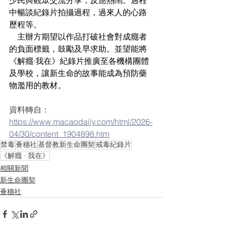
中暢談紀錄片拍攝過程，過來人的心路
歷程等。
    主辦方期望以作品打破社會對成癮者
的負面標籤，鼓勵及早求助。並望能將
《解癮·我在》紀錄片推廣至各機構團體
及學校，讓新生命的故事能成為預防藥
物濫用的教材。
資料轉自：
https://www.macaodaily.com/html/2026-
04/30/content_1904898.htm
禁毒
薈穗社
基督教新生命團契
戒毒紀錄片
《解癮 · 我在》
相關新聞
新生命團契
薈穗社