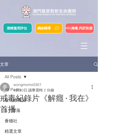
酒精濫用評估
網絡輔導
HIV,梅毒,丙肝快測
文章
All Posts
wongmomo0301
All Posts
4月30日
讀畢需時 2 分鐘
戒毒紀錄片《解癮 · 我在》
新生命團契
首播
S.Y.部落
薈穗社
精選文章