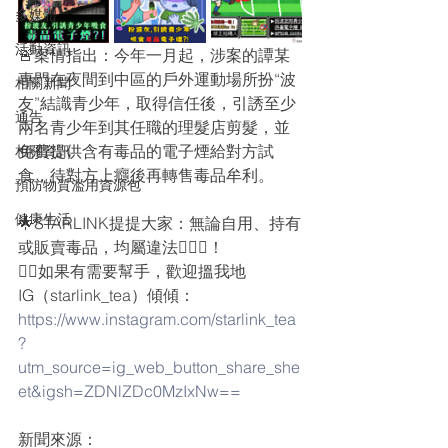
多媒體
活動資訊
🚨案情指出：今年一月起，涉案的譚某
專門在夜間到中區的戶外運動場所扮“波
相關新聞
友”結識青少年，取得信任後，引誘至少
通告
兩名青少年到其任職的理髮店剪髮，並
免費提供含有毒品的電子煙給對方試
相關資訊
食，待對方上癮後再轉售毒品牟利。
預防物質濫用資源包
健康生活
🌟STARLINK提提大家：無論自用、持有
或販賣毒品，均屬違法🙅🏻‍♀️！
👉🏻如果有需要幫手，歡迎搵我地
IG（starlink_tea）傾傾：
https://www.instagram.com/starlink_tea
?
utm_source=ig_web_button_share_she
et&igsh=ZDNlZDc0MzIxNw==️
新聞來源：