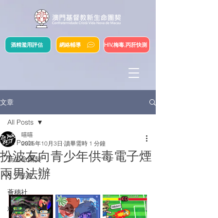
酒精濫用評估
網絡輔導
HIV,梅毒,丙肝快測
文章
All Posts
嘻嘻
All Posts
2025年10月3日
讀畢需時 1 分鐘
扮波友向青少年供毒電子煙
新生命團契
兩男法辦
S.Y.部落
薈穗社
精選文章