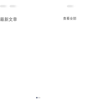
查看全部
最新文章