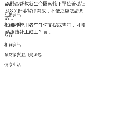
澳門基督教新生命團契轄下單位薈穗社
多媒體
及S.Y.部落暫停開放，不便之處敬請見
活動資訊
諒 。
相關新聞
如服務使用者有任何支援或查詢，可聯
絡相熟社工或工作員 。
通告
相關資訊
預防物質濫用資源包
健康生活