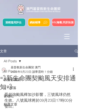
酒精濫用評估
網絡輔導
HIV,梅毒,丙肝快測
文章
All Posts
基督教新生命團契 澳門
All Posts
2025年9月23日
讀畢需時 1 分鐘
💨新生命團契颱風天安排通
新生命團契
知💨
S.Y.部落
受超強颱風樺加沙影響，三號風球仍然
薈穗社
生效。八號風球將於09月23日17時00分
精選文章
發出。