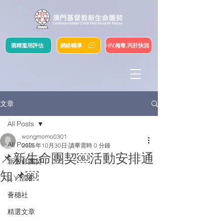
酒精濫用評估
網絡輔導
HIV,梅毒,丙肝快測
文章
All Posts
wongmomo0301
All Posts
2025年10月30日
讀畢需時 0 分鐘
📌新生命團契￼活動安排通
新生命團契
知📌￼
S.Y.部落
薈穗社
精選文章