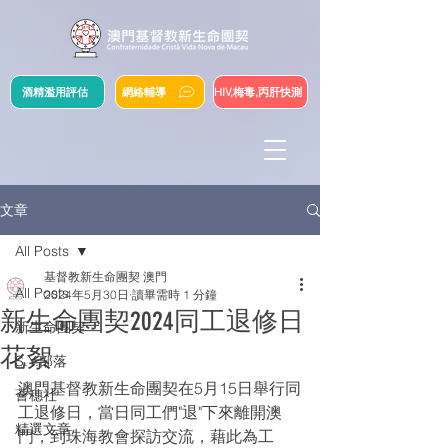
酒精濫用評估
網絡輔導
HIV,梅毒,丙肝快測
文章
All Posts
基督教新生命團契 澳門
All Posts
2024年5月30日
讀畢需時 1 分鐘
新生命團契2024同工退修日
新生命團契
花絮
S.Y.部落
澳門基督教新生命團契在5月15日舉行同
薈穗社
工退修日，當日同工們"退"下來離開澳
精選文章
門，到珠海教會探訪交流，藉此為工