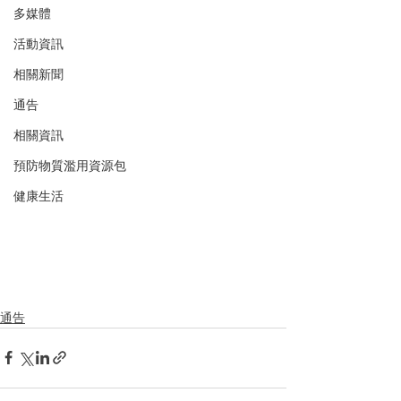
多媒體
活動資訊
相關新聞
通告
相關資訊
預防物質濫用資源包
健康生活
通告