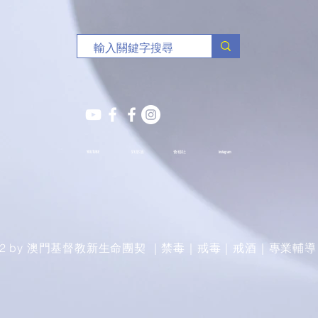
YOUTUBE
S.Y.部落
薈穗社
Instagram
022 by 澳門基督教新生命團契 ｜禁毒｜戒毒｜戒酒｜專業輔