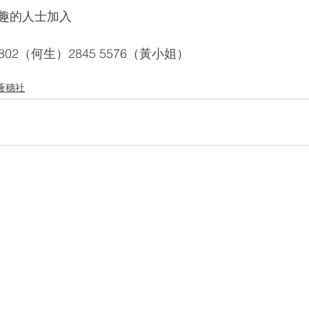
趣的人士加入
802（何生）2845 5576（黃小姐）
薈穗社