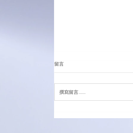
留言
撰寫留言......
萌愛家庭大手牽小手，玩轉遊
樂園！