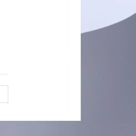
 再「接」再厲！躲避盤訓練
烈招生中！ 🥏