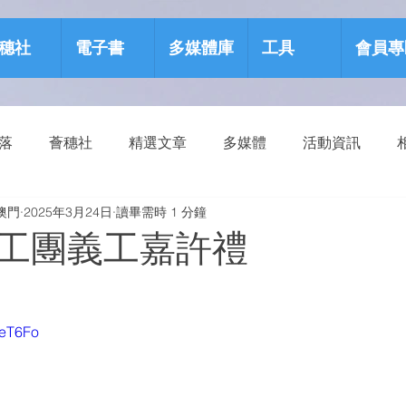
穗社
電子書
多媒體庫
工具
會員專
部落
薈穗社
精選文章
多媒體
活動資訊
澳門
2025年3月24日
讀畢需時 1 分鐘
源包
健康生活
工團義工嘉許禮
3eT6Fo