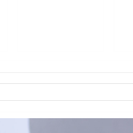
「有球必應」負責任博彩足球
🥏
比賽花絮
班熱