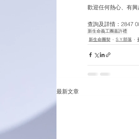
歡迎任何熱心、有興
查詢及詳情：2847 0
新生命義工團嘉許禮
新生命團契
S.Y.部落
最新文章