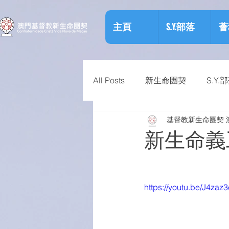
主頁
S.Y.部落
薈
All Posts
新生命團契
S.Y.
基督教新生命團契 
相關資訊
預防物質濫用資
新生命義
https://youtu.be/J4zaz