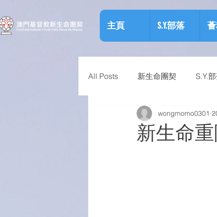
主頁
S.Y.部落
薈
All Posts
新生命團契
S.Y.
wongmomo0301
2
相關資訊
預防物質濫用資
新生命重