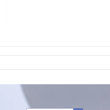
新生
👇👇新生命團契內部活動安排
📢
通知👇👇