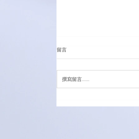
留言
撰寫留言......
👇👇新生命團契端午節安排通
知👇👇