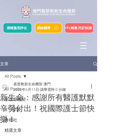
酒精濫用評估
網絡輔導
HIV,梅毒,丙肝快測
文章
All Posts
基督教新生命團契 澳門
All Posts
2023年5月11日
讀畢需時 0 分鐘
新生命：感謝所有醫護默默
新生命團契
辛勞付出！祝國際護士節快
S.Y.部落
樂！
薈穗社
精選文章