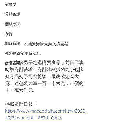
多媒體
活動資訊
相關新聞
通告
相關資訊
本地漢港購大麻入境被截
預防物質濫用資源包
一名本澳男子赴港購買毒品，前日回澳
健康生活
時被海關截獲，海關將檢獲的九小包懷
疑毒品交予司警檢驗，最終確定為大
麻，連包裝共重一百二十六克，市價約
十二萬六千元。
轉載澳門日報：
https://www.macaodaily.com/html/2025-
10/31/content_1867110.htm