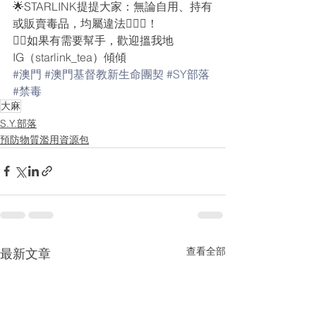
🌟STARLINK提提大家：無論自用、持有
或販賣毒品，均屬違法🙅🏻‍♀️！
👉🏻如果有需要幫手，歡迎搵我地
IG（starlink_tea）傾傾
#澳門
#澳門基督教新生命團契
#SY部落
#禁毒
大麻
S.Y.部落
預防物質濫用資源包
查看全部
最新文章