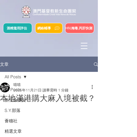
酒精濫用評估
網絡輔導
HIV,梅毒,丙肝快測
文章
All Posts
嘻嘻
All Posts
2025年11月21日
讀畢需時 1 分鐘
本地漢港購大麻入境被截？
新生命團契
S.Y.部落
薈穗社
精選文章