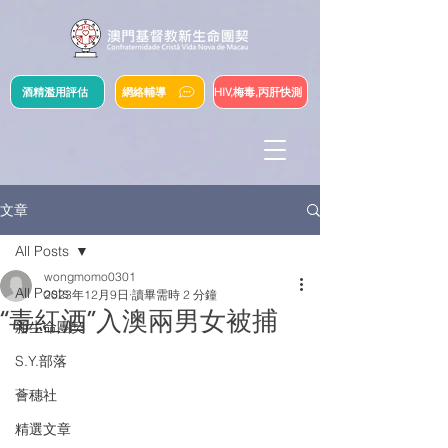
酒精濫用評估
網絡輔導
HIV,梅毒,丙肝快測
文章
All Posts
wongmomo0301
All Posts
2023年12月9日
讀畢需時 2 分鐘
“毒紅酒”入澳兩男女被捕
新生命團契
S.Y.部落
薈穗社
精選文章