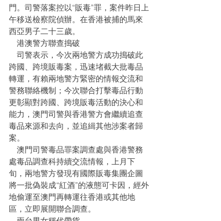
門。司警落案控以“販毒”罪，案件昨日上
午移送檢察院偵辦。在香港被捕的馬來
西亞男子二十三歲。
    港澳警方聯查搗破
    司警表示，今次兩地警方成功搗破此
跨國、跨境販毒案，迅速堵截大批毒品
轉運，有賴兩地警方緊密的情報交流和
警務聯絡機制；今次聯合打擊毒品行動
更彰顯對跨國、跨境販毒活動的決心和
能力，澳門司警與香港警方會繼續追查
毒品來源和去向，並追緝其他涉案者歸
案。
    澳門司警毒品罪案調查處與香港警務
處毒品調查科持續交流情報，上月下
旬，兩地警方發現有國際販毒集團企圖
將一批偽裝成“紅酒”的液態可卡因，經外
地偷運至澳門再轉運往香港或其他地
區，立即展開聯合調查。
    兩台男女稱代帶貨