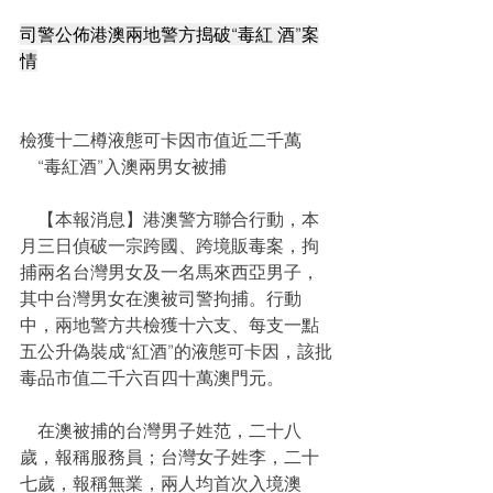
司警公佈港澳兩地警方搗破“毒紅 酒”案
情
檢獲十二樽液態可卡因市值近二千萬
    “毒紅酒”入澳兩男女被捕
    【本報消息】港澳警方聯合行動，本
月三日偵破一宗跨國、跨境販毒案，拘
捕兩名台灣男女及一名馬來西亞男子，
其中台灣男女在澳被司警拘捕。行動
中，兩地警方共檢獲十六支、每支一點
五公升偽裝成“紅酒”的液態可卡因，該批
毒品市值二千六百四十萬澳門元。
    在澳被捕的台灣男子姓范，二十八
歲，報稱服務員；台灣女子姓李，二十
七歲，報稱無業，兩人均首次入境澳