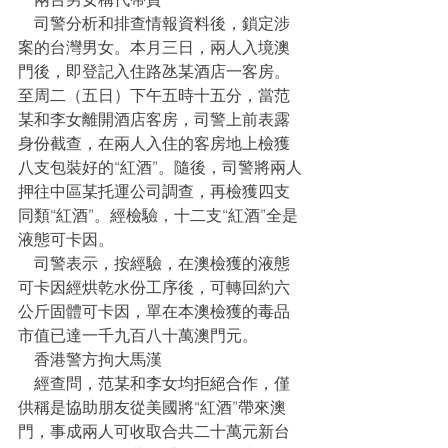
    司警分析和排查情報資料後，鎖定涉
案的台灣男女。本月三日，兩人入境澳
門後，即登記入住路氹某酒店一客房。
至周二（五日）下午五時十五分，當范
某和李女離開酒店客房，司警上前表露
身份截查，在兩人入住的客房地上檢獲
八支包裝好的“紅酒”。隨後，司警將兩人
押往中區某托運公司調查，再檢獲四支
同類“紅酒”。經檢驗，十二支“紅酒”全是
液態可卡因。
    司警表示，按經驗，在澳檢獲的液態
可卡因經烘乾水份工序後，可轉回約六
公斤固體可卡因，單在本澳檢獲的毒品
市值已達一千九百八十萬澳門元。
    香港警方拘大馬漢
    經查問，范某和李女均拒絕合作，僅
供稱是協助朋友從美國將“紅酒”帶來澳
門，事成兩人可收取合共二十萬元新台