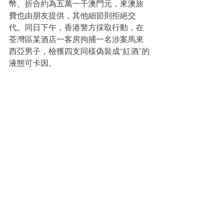
幣、折合約為五萬一千澳門元，來澳旅
費也由朋友提供，其他細節則拒絕交
代。同日下午，香港警方採取行動，在
荃灣區某酒店一客房拘捕一名涉案馬來
西亞男子，檢獲四支同樣偽裝成“紅酒”的
液態可卡因。
資料轉自：
http://www.macaodaily.com/html/2023-
12/08/content_1720265.htm
販毒
跨境販毒
液態可卡因
毒紅酒
固體可卡因
相關新聞
查看全部
最新文章