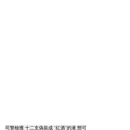
司警檢獲 十二支偽裝成 “紅酒”的液 態可