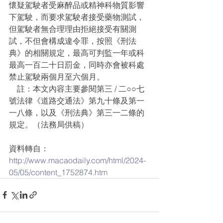
懷疑駕駛者受麻醉品或精神科物質影響
下駕駛，而要求駕駛者接受藥物測試，
但駕駛者無合理理由拒絕接受有關測
試，不但會構成違令罪，按照《刑法
典》的相關規定，最高可判監一年或科
最高一百二十日罰金，同時亦會被科處
禁止駕駛兩個月至六個月。
    註：本文內容主要參閱第三 / 二○○七
號法律《道路交通法》第九十條及第一
一八條，以及《刑法典》第三一二條的
規定。（法務局供稿）
資料轉自：
http://www.macaodaily.com/html/2024-
05/05/content_1752874.htm