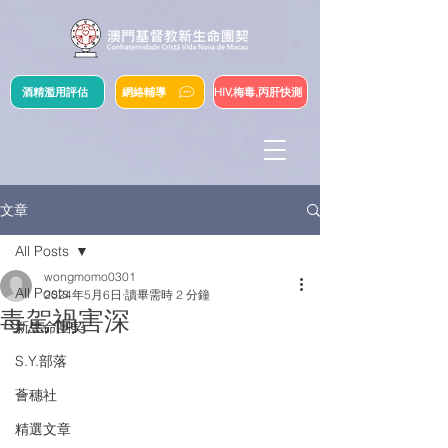
酒精濫用評估
網絡輔導
HIV,梅毒,丙肝快測
文章
All Posts
wongmomo0301
All Posts
2024年5月6日
讀畢需時 2 分鐘
毒駕禍害深
新生命團契
S.Y.部落
薈穗社
精選文章