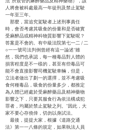
法”所規管的麻醉藥品及精神藥物），該
人將會被科處最高一年徒刑及禁止駕駛
一年至三年。
    那麼，當追究駕駛者上述刑事責任
時，會否考慮其吸食的份量和是否確實
受麻醉品或精神科物質影響下駕駛呢？
答案是不會的。有中級法院第七一二 / 二
○一一號司法判例曾經有這一論述“雖
然，我們也承認，每一種毒品對人體的
損害程度是不一樣的，甚至有些毒品可
能不會直接影響司機駕駛車輛，但是，
立法者做出了劃一的選擇，並不考慮吸
食何種毒品，吸食的份量多少，都推定
為人體已經處於受麻醉藥品及精神藥物
影響之下，只要其服食行為依法構成犯
罪者，均屬於禁止駕駛之列。”因此，大
家不要心存僥倖，切勿以身試法。
    最後，提提大家，根據《道路交通
法》第一一八條的規定，如果執法人員