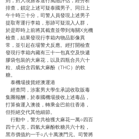
則，對入境旅客進行風險評估，經分析
排查，鎖定上述可疑泰國男子。同日上
午十時三十分，司警人員發現上述男子
提取寄運行李箱，形跡可疑混入人群，
於是即時上前將其截查並帶到海關X光機
檢查，結果發現行李箱內物品影像異
常，並引起在場警犬反應。經打開檢查
發現行李箱內藏有三十一包真空及快遞
膠袋包裝的大麻花，以及四瓶合共六十
粒、成份含四氫大麻酚（THC）的軟
糖。
    泰機場接貨經澳運港
    經查問，涉案男大學生承認收取販毒
集團報酬，於泰國機場接收上述毒品，
打算偷運入澳後，轉乘金巴前往香港，
但拒絕交代其他細節。
    行動中，警方共檢獲大麻花一萬○四百
四十八克，四氫大麻酚軟糖共六十粒，
黑市價值約一千○八十萬澳門元。司警將