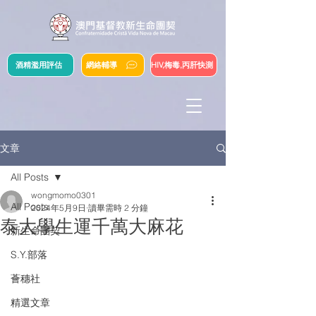
酒精濫用評估
網絡輔導
HIV,梅毒,丙肝快測
文章
All Posts
wongmomo0301
All Posts
2024年5月9日
讀畢需時 2 分鐘
泰大學生運千萬大麻花
新生命團契
S.Y.部落
薈穗社
精選文章