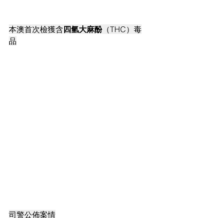
本澳首次檢獲含
四氫大麻酚
（THC）毒
品
司警公佈案情