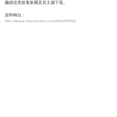
繼續追查販毒集團及其主腦下落。
資料轉自：
http://www.macaodaily.com/html/2024-
05/09/content_1753797.htm
毒品
販毒
販毒集團
大麻
大麻花
四氫大麻酚
THC
不法販賣麻醉藥品及精神藥物罪
毒品軟糖
相關新聞
查看全部
最新文章