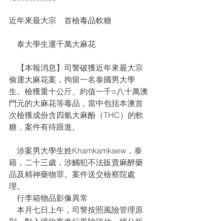
近年來最大宗    首檢毒品軟糖
    泰大學生運千萬大麻花
    【本報消息】司警破獲近年來最大宗
偷運大麻花案，拘留一名泰國男大學
生。檢獲重十公斤、約值一千○八十萬澳
門元的大麻花等毒品，當中包括本澳首
次檢獲成份含四氫大麻酚（THC）的軟
糖，案件有待跟進。
    涉案男大學生姓Khamkamkaew，泰
籍，二十三歲，涉觸犯不法販賣麻醉藥
品及精神藥物罪。案件送交檢察院處
理。
    行李箱物品影像異常
    本月七日上午，司警按照風險管理原