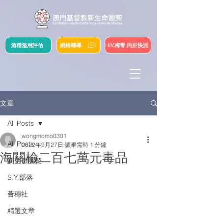
酒精濫用評估
網絡輔導
HIV,梅毒,丙肝快測
文章
All Posts
wongmomo0301
All Posts
2022年9月27日
讀畢需時 1 分鐘
海關檢二百七萬元毒品
新生命團契
S.Y.部落
薈穗社
精選文章