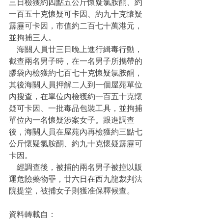
三日檢獲約四點五公斤懷疑氯胺酮、約
一百五十克懷疑可卡因、約九十克懷疑
霹靂可卡因，市值約二百七十萬港元，
並拘捕三人。
    海關人員廿三日晚上進行緝毒行動，
截查兩名男子時，在一名男子所攜帶的
膠袋內檢獲約七百七十克懷疑氯胺酮，
其後海關人員押解二人到一個屋苑單位
內搜查，在單位內檢獲約一百五十克懷
疑可卡因、一批毒品包裝工具，並拘捕
單位內一名懷疑涉案女子。跟進調查
後，海關人員在屋苑內再檢獲約三點七
公斤懷疑氯胺酮、約九十克懷疑霹靂可
卡因。
    經調查後，被捕的兩名男子被控以販
運危險藥物罪，廿六日在西九龍裁判法
院提堂，被捕女子則獲准保釋候查。
資料轉載自：