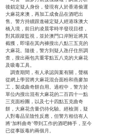
後鎖定疑人身份，發現有人於香港偷運
大麻花來澳，再加工成食品在酒吧出
售。警方持續跟進確定疑人經港珠澳大
橋入境，前日約凌晨零時半發現目標，
對其跟蹤監視，並於澳門口岸附近將其
截獲，即場在其內褲搜出八點三五克的
大麻花。隨後，警方到疑人氹仔住所調
查，搜出兩包共重零點五八克的大麻花
及吸毒工具。
    調查期間，有人承認與案有關，聲稱
從網上學習將大麻花混合面粉和燕麥加
工，製成曲奇餅自用。過程中，警方於
單位內搜出混有大麻花的二百四十一點
三克面粉團，以及七十四點五克曲奇
餅，大麻花含量仍待化驗。經檢測，疑
人對毒品呈陰性反應，但警方相信有人
將“加料曲奇”帶到工作的酒吧轉手，至今
已從事販毒約兩個月。