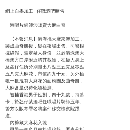
網上自學加工   任職酒吧暗售
    港唱片騎師涉販賣大麻曲奇
    【本報消息】港漢攜大麻來澳加工，
製成曲奇餅後，疑在夜場出售。司警根
據線報，鎖定疑人身份，並於港珠澳大
橋澳方口岸附近將其截獲，在疑人身上
及氹仔住所分別搜出八點三五克及零點
五八克大麻花，市值約九千元。另外檢
獲一批混有大麻花的面粉團及曲奇餅，
大麻含量仍待化驗檢測。
    被捕香港男子姓劉，四十九歲，持藍
卡，於氹仔某酒吧任職唱片騎師五年。
警方以販毒罪名將案件移交檢察院跟
進。
    內褲藏大麻花入境
    司警一個多月前接獲線報，調查分析