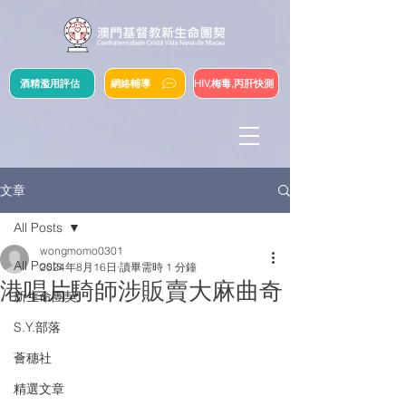
酒精濫用評估
網絡輔導
HIV,梅毒,丙肝快測
文章
All Posts
wongmomo0301
All Posts
2024年8月16日
讀畢需時 1 分鐘
港唱片騎師涉販賣大麻曲奇
新生命團契
S.Y.部落
薈穗社
精選文章