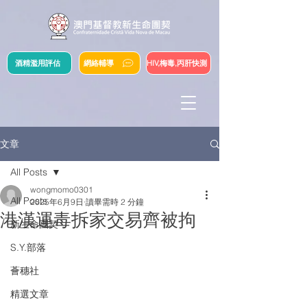
酒精濫用評估
網絡輔導
HIV,梅毒,丙肝快測
文章
All Posts
wongmomo0301
All Posts
2025年6月9日
讀畢需時 2 分鐘
港漢運毒拆家交易齊被拘
新生命團契
S.Y.部落
薈穗社
精選文章