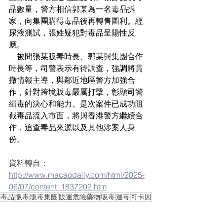
品數量，警方相信郭某為一名毒品拆
家，向集團購得毒品後再轉售圖利。經
尿液測試，張姓疑犯對毒品呈陽性反
應。
    被問張某販毒時長、郭某與集團合作
時長等，司警表示有待調查，強調將貫
撤情報主導，與鄰近地區警方加強合
作，針對跨境販毒嚴厲打擊，彰顯司警
緝毒的決心和能力。是次案件已成功阻
截毒品流入市面，將與香港警方繼續合
作，追查毒品來源以及其他涉案人身
份。
資料轉自：
http://www.macaodaily.com/html/2025-
06/07/content_1837202.htm
毒品
販毒
販毒集團
販運危險藥物
吸毒
運毒
可卡因
藏毒
海洛英
相關新聞