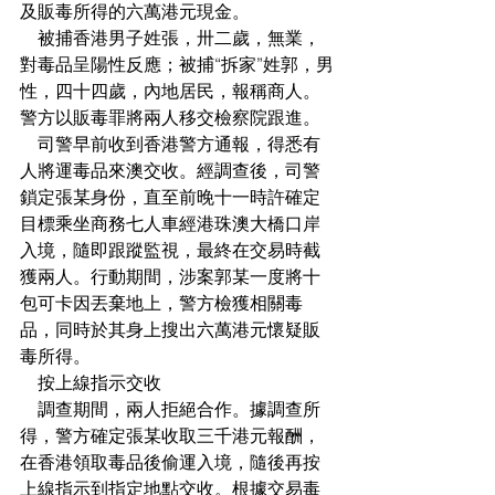
及販毒所得的六萬港元現金。
    被捕香港男子姓張，卅二歲，無業，
對毒品呈陽性反應；被捕“拆家”姓郭，男
性，四十四歲，內地居民，報稱商人。
警方以販毒罪將兩人移交檢察院跟進。
    司警早前收到香港警方通報，得悉有
人將運毒品來澳交收。經調查後，司警
鎖定張某身份，直至前晚十一時許確定
目標乘坐商務七人車經港珠澳大橋口岸
入境，隨即跟蹤監視，最終在交易時截
獲兩人。行動期間，涉案郭某一度將十
包可卡因丟棄地上，警方檢獲相關毒
品，同時於其身上搜出六萬港元懷疑販
毒所得。
    按上線指示交收
    調查期間，兩人拒絕合作。據調查所
得，警方確定張某收取三千港元報酬，
在香港領取毒品後偷運入境，隨後再按
上線指示到指定地點交收。根據交易毒