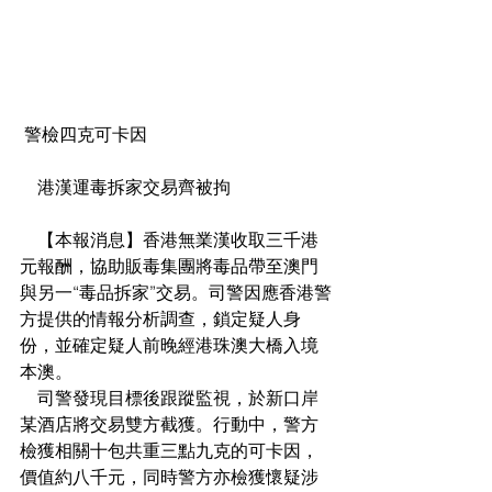
 警檢四克可卡因
    港漢運毒拆家交易齊被拘
    【本報消息】香港無業漢收取三千港
元報酬，協助販毒集團將毒品帶至澳門
與另一“毒品拆家”交易。司警因應香港警
方提供的情報分析調查，鎖定疑人身
份，並確定疑人前晚經港珠澳大橋入境
本澳。
    司警發現目標後跟蹤監視，於新口岸
某酒店將交易雙方截獲。行動中，警方
檢獲相關十包共重三點九克的可卡因，
價值約八千元，同時警方亦檢獲懷疑涉