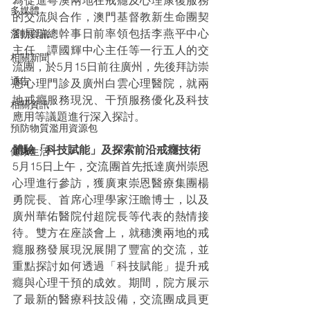
為促進粵澳兩地在戒癮及心理康復服務
多媒體
的交流與合作，澳門基督教新生命團契
劉展瑞總幹事日前率領包括李燕平中心
活動資訊
主任、譚國輝中心主任等一行五人的交
相關新聞
流團，於5月15日前往廣州，先後拜訪崇
通告
恩心理門診及廣州白雲心理醫院，就兩
地戒癮服務現況、干預服務優化及科技
相關資訊
應用等議題進行深入探討。
預防物質濫用資源包
體驗「科技賦能」及探索前沿戒癮技術
健康生活
5月15日上午，交流團首先抵達廣州崇恩
心理進行參訪，獲廣東崇恩醫療集團楊
勇院長、首席心理學家汪瞻博士，以及
廣州華佑醫院付超院長等代表的熱情接
待。雙方在座談會上，就穗澳兩地的戒
癮服務發展現況展開了豐富的交流，並
重點探討如何透過「科技賦能」提升戒
癮與心理干預的成效。期間，院方展示
了最新的醫療科技設備，交流團成員更