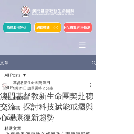
酒精濫用評估
網絡輔導
HIV,梅毒,丙肝快測
文章
All Posts
基督教新生命團契 澳門
All Posts
5月21日
讀畢需時 2 分鐘
澳門基督教新生命團契赴穗
新生命團契
交流，探討科技賦能戒癮與
S.Y.部落
心理康復新趨勢
薈穗社
精選文章