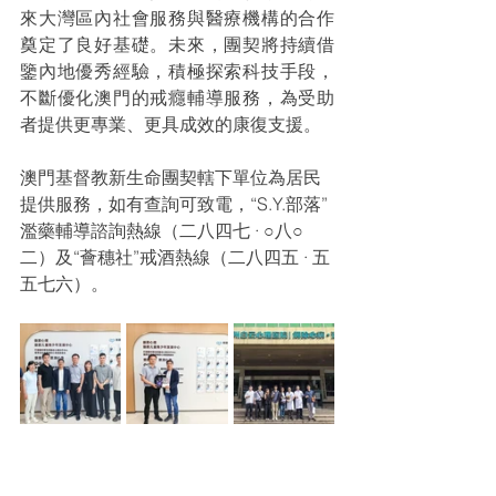
來大灣區內社會服務與醫療機構的合作
奠定了良好基礎。未來，團契將持續借
鑒內地優秀經驗，積極探索科技手段，
不斷優化澳門的戒癮輔導服務，為受助
者提供更專業、更具成效的康復支援。
澳門基督教新生命團契轄下單位為居民
提供服務，如有查詢可致電，“S.Y.部落”
濫藥輔導諮詢熱線（二八四七 · ○八○
二）及“薈穗社”戒酒熱線（二八四五 · 五
五七六）。