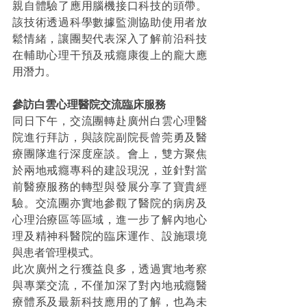
親自體驗了應用腦機接口科技的頭帶。
該技術透過科學數據監測協助使用者放
鬆情緒，讓團契代表深入了解前沿科技
在輔助心理干預及戒癮康復上的龐大應
用潛力。
參訪白雲心理醫院交流臨床服務
同日下午，交流團轉赴廣州白雲心理醫
院進行拜訪，與該院副院長曾莞勇及醫
療團隊進行深度座談。會上，雙方聚焦
於兩地戒癮專科的建設現況，並針對當
前醫療服務的轉型與發展分享了寶貴經
驗。交流團亦實地參觀了醫院的病房及
心理治療區等區域，進一步了解內地心
理及精神科醫院的臨床運作、設施環境
與患者管理模式。
此次廣州之行獲益良多，透過實地考察
與專業交流，不僅加深了對內地戒癮醫
療體系及最新科技應用的了解，也為未