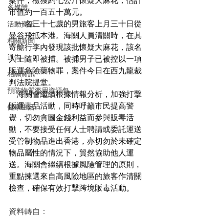
案件，檢獲約七公斤懷疑大麻花，估計
多媒體
市值約一百五十萬元。
    一名三十七歲的男旅客上月三十日從
活動資訊
曼谷飛抵本港。海關人員清關時，在其
相關新聞
寄艙行李內發現該批懷疑大麻花，該名
通告
人士隨即被捕。被捕男子已被控以一項
販運危險藥物罪，案件今日在西九龍裁
相關資訊
判法院提堂。
預防物質濫用資源包
    海關會繼續根據情報分析，加強打擊
販運毒品活動，同時呼籲市民提高警
健康生活
覺，切勿貪圖金錢利益而參與販毒活
動，不要接受任何人士聘請或委託運送
受管制物品進出香港，亦切勿於未確定
物品屬性的情況下，貿然協助他人運
送。海關會繼續根據風險管理的原則，
重點揀選來自高風險地區的旅客作清關
檢查，確保有效打擊跨境販毒活動。
資料轉自：