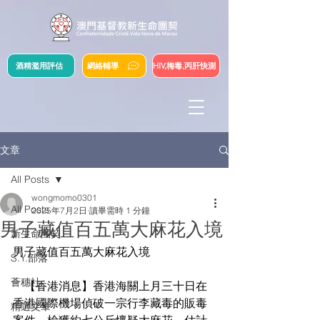
酒精濫用評估
網絡輔導
HIV,梅毒,丙肝快測
文章
All Posts
wongmomo0301
All Posts
2025年7月2日
讀畢需時 1 分鐘
男子藏值百五萬大麻花入境
新生命團契
男子藏值百五萬大麻花入境
S.Y.部落
薈穗社
    【香港消息】香港海關上月三十日在
香港國際機場偵破一宗行李藏毒的販毒
精選文章