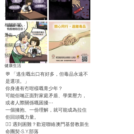
多媒體
活動資訊
相關新聞
通告
相關資訊
預防物質濫用資源包
健康生活
💬 「逃生嘅出口有好多，但毒品永遠不
是選項。」
你身邊有冇咁樣嘅青少年？
可能佢哋正面對家庭矛盾、學業壓力，
或者人際關係嘅困擾⋯
一個擁抱、一份理解，就可能成為拉住
佢回頭嘅力量。
👉🏻 遇到困難？歡迎聯絡澳門基督教新生
命團契-S.Y.部落