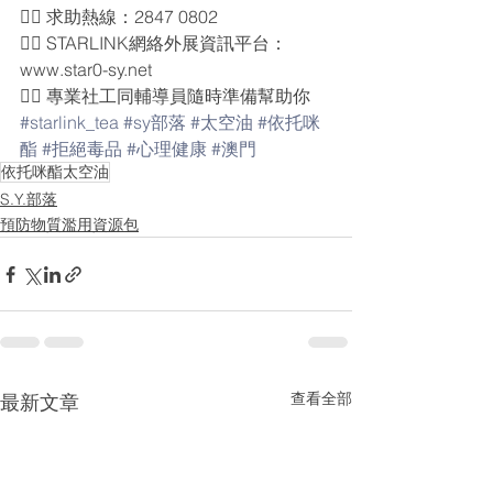
👉🏻 求助熱線：2847 0802
👉🏻 STARLINK網絡外展資訊平台：
www.star0-sy.net
👉🏻 專業社工同輔導員隨時準備幫助你
#starlink_tea
#sy部落
#太空油
#依托咪
酯
#拒絕毒品
#心理健康
#澳門
依托咪酯太空油
S.Y.部落
預防物質濫用資源包
查看全部
最新文章