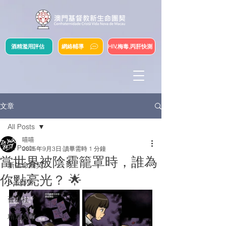
酒精濫用評估
網絡輔導
HIV,梅毒,丙肝快測
文章
All Posts
嘻嘻
All Posts
2025年9月3日
讀畢需時 1 分鐘
當世界被陰霾籠罩時，誰為
新生命團契
你點亮光？ 🌟
S.Y.部落
薈穗社
精選文章