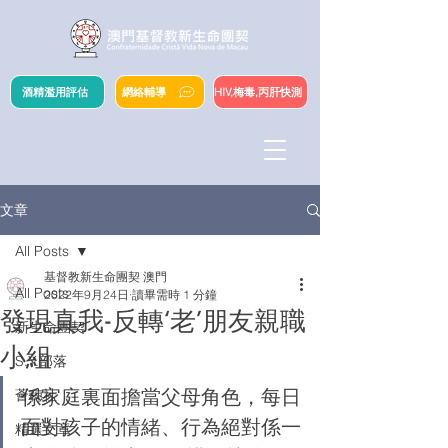
酒精濫用評估
網絡輔導
HIV,梅毒,丙肝快測
文章
All Posts
基督教新生命團契 澳門
All Posts
2022年9月24日
讀畢需時 1 分鐘
發現真我-反轉‘老’朋友親職
新生命團契
小組
S.Y.部落
係家庭裏面擔當父母角色，每日
薈穗社
面對孩子的情緒、行為絕對係一
精選文章