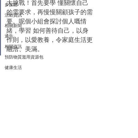
大挑戰！首先要學 懂關懷自己
多媒體
的需要求，再慢慢關顧孩子的需
活動資訊
要。呢個小組會探討個人嘅情
相關新聞
緒，學習 如何善待自己，以身
通告
作則，以愛教養，令家庭生活更
相關資訊
融洽、美滿。
預防物質濫用資源包
健康生活