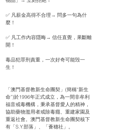
✅ 凡薪金高得不合理→ 問多一句為什
麼！
✅ 凡工作內容隱晦→ 信任直覺，果斷離
開！
毒品犯罪刑責重，一次好奇可能毁一
生！
「澳門基督教新生命團契」(簡稱“新生
命”)於1996年正式成立，為一間非牟利
福音戒毒機構，秉承基督愛人的精神，
協助藥物濫用者戒除毒癮、重建家園及
重返社會。澳門基督教新生命團契核下
有「S.Y.部落」、「薈穗社」。