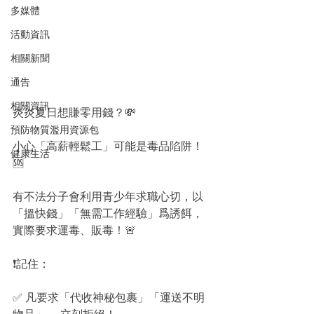
多媒體
活動資訊
相關新聞
通告
相關資訊
炎炎夏日想賺零用錢？💸
預防物質濫用資源包
小心「高薪輕鬆工」可能是毒品陷阱！
健康生活
🆘
有不法分子會利用青少年求職心切，以
「搵快錢」「無需工作經驗」爲誘餌，
實際要求運毒、販毒！🚨
❗️記住：
✅ 凡要求「代收神秘包裹」「運送不明
物品」→ 立刻拒絕！