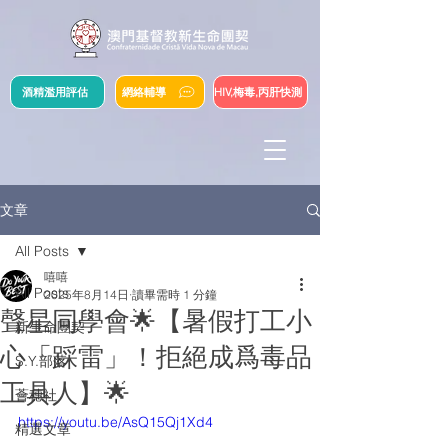
酒精濫用評估
網絡輔導
HIV,梅毒,丙肝快測
文章
All Posts
嘻嘻
All Posts
2025年8月14日
讀畢需時 1 分鐘
聲星同學會🌟【暑假打工小
新生命團契
心「踩雷」！拒絕成爲毒品
S.Y.部落
工具人】🌟
薈穗社
https://youtu.be/AsQ15Qj1Xd4
精選文章