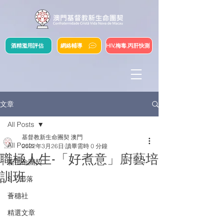
酒精濫用評估
網絡輔導
HIV,梅毒,丙肝快測
文章
All Posts
基督教新生命團契 澳門
All Posts
2022年3月26日
讀畢需時 0 分鐘
職極人生-「好煮意」廚藝培
新生命團契
訓班
S.Y.部落
薈穗社
精選文章