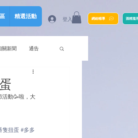
區
精選活動
登入
網絡輔導
酒精濫
相關新聞
通告
蛋
節活動🥳啦，大
番隻扭蛋
#多多