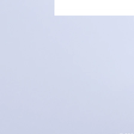
萌愛家庭大手牽小手，玩轉遊
樂園！