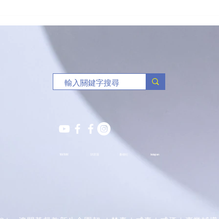
「有球必應」負責任博彩足球
🥏
比賽花絮
班熱
YOUTUBE
S.Y.部落
薈穗社
Instagram