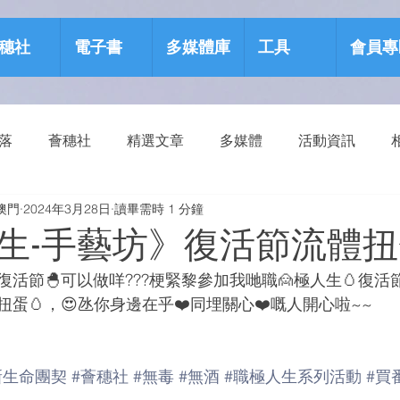
穗社
電子書
多媒體庫
工具
會員專
部落
薈穗社
精選文章
多媒體
活動資訊
澳門
2024年3月28日
讀畢需時 1 分鐘
源包
健康生活
生-手藝坊》復活節流體扭
復活節🐣可以做咩???梗緊黎參加我哋職🙍極人生🥚復活
蛋🥚，😍氹你身邊在乎❤️同埋關心❤️嘅人開心啦~~ 
新生命團契
#薈穗社
#無毒
#無酒
#職極人生系列活動
#買