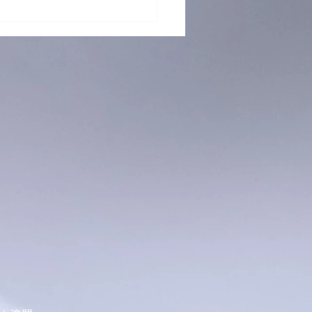
 再「接」再厲！躲避盤訓練
烈招生中！ 🥏