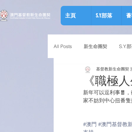
主頁
S.Y.部落
薈
All Posts
新生命團契
S.Y.
基督教新生命團契 
相關資訊
預防物質濫用資
《職極人
新年可以逗利事🧧，
家不妨到中心扭番隻扭
#澳門
#澳門基督教