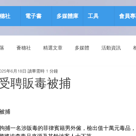
穗社
電子書
多媒體庫
工具
會員專
部落
薈穗社
精選文章
多媒體
活動資訊
025年6月18日
讀畢需時 1 分鐘
源包
健康生活
受聘販毒被捕
毒被捕
】司警拘捕一名涉販毒的菲律賓籍男外僱，檢出值十萬元毒品