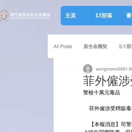
主頁
S.Y.部落
薈
All Posts
新生命團契
S.Y.
wongmomo0301
2
相關資訊
預防物質濫用資
菲外僱涉
警檢十萬元毒品
    菲外僱涉受聘販
    【本報消息