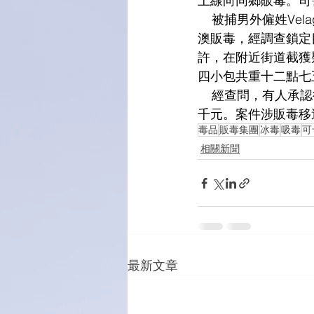
上線向同鄉販毒。司
    被捕男外僱姓
澳販毒，經調查鎖定
許，在附近街道截獲
四小包共重十二點七
    經查問，有
千元。案件涉販毒移
毒品
販毒集團
冰毒
吸毒
可
相關新聞
最新文章