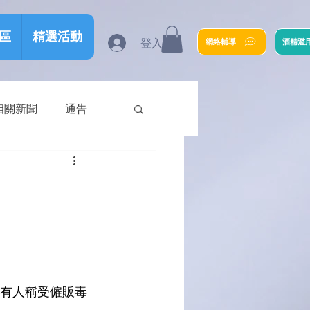
區
精選活動
登入
網絡輔導
酒精濫
相關新聞
通告
，有人稱受僱販毒