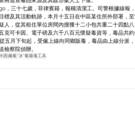
警將追查毒品來源及其餘涉案人士下落。
Velago，三十七歲，菲律賓籍，報稱清潔工。司警根據線報
目標及其活動軌跡，本月十五日在中區某住所外部署，至
疑人，從其租住單位房間內搜獲十二小包共重二十四點八四
五克可卡因、電子磅及六千八百元懷疑毒資等，毒品共約
人承認從五月下旬起，受僱上線向同鄉販毒，毒品由上線分派
送檢察院偵辦。
卡因
藏毒
“冰”毒
吸毒工具