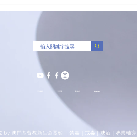
（港
三人
YOUTUBE
S.Y.部落
薈穗社
Instagram
022 by 澳門基督教新生命團契 ｜禁毒｜戒毒｜戒酒｜專業輔