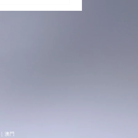
）海關檢逾半億元K仔拘
導｜澳門