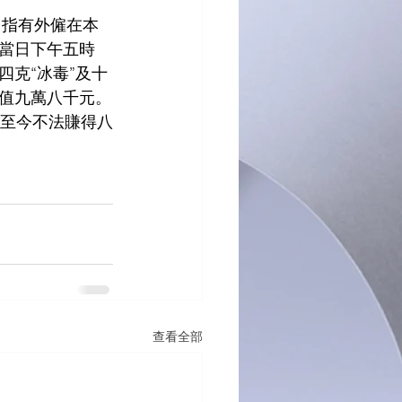
，指有外僱在本
當日下午五時
克“冰毒”及十
值九萬八千元。
，至今不法賺得八
查看全部