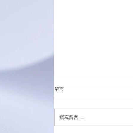
留言
撰寫留言......
五外籍男女涉販吸毒被捕