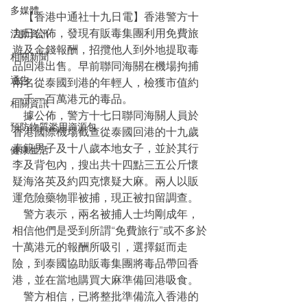
多媒體
    【香港中通社十九日電】香港警方十
九日公佈，發現有販毒集團利用免費旅
活動資訊
遊及金錢報酬，招攬他人到外地提取毒
相關新聞
品回港出售。早前聯同海關在機場拘捕
通告
兩名從泰國到港的年輕人，檢獲市值約
一千一百萬港元的毒品。
相關資訊
    據公佈，警方十七日聯同海關人員於
預防物質濫用資源包
香港國際機場截查從泰國回港的十九歲
泰籍男子及十八歲本地女子，並於其行
健康生活
李及背包內，搜出共十四點三五公斤懷
疑海洛英及約四克懷疑大麻。兩人以販
運危險藥物罪被捕，現正被扣留調查。
    警方表示，兩名被捕人士均剛成年，
相信他們是受到所謂“免費旅行”或不多於
十萬港元的報酬所吸引，選擇鋌而走
險，到泰國協助販毒集團將毒品帶回香
港，並在當地購買大麻準備回港吸食。
    警方相信，已將整批準備流入香港的