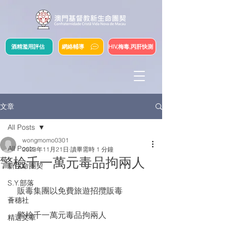
酒精濫用評估
網絡輔導
HIV,梅毒,丙肝快測
文章
All Posts
wongmomo0301
All Posts
2023年11月21日
讀畢需時 1 分鐘
警檢千一萬元毒品拘兩人
新生命團契
S.Y.部落
    販毒集團以免費旅遊招攬販毒
薈穗社
    警檢千一萬元毒品拘兩人
精選文章