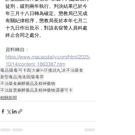
徒刑，緩刑兩年執行。判決結果已於今
年三月十八日轉為確定。懲教局已完成
有關紀律程序，懲教局長於本年七月二
十九日作出批示，對該名獄警人員科處
終止合同之處分。
資料轉自：
https://www.macaodaily.com/html/2025-
10/14/content_1863387.htm
毒品
吸毒
可卡因
大麻
K仔
搖頭丸
冰
不法吸食
新型毒品
海洛因
吸毒罪
不法吸食麻醉藥品及精神藥物
不法販賣麻醉藥品及精神藥物
霹靂可卡
相關新聞