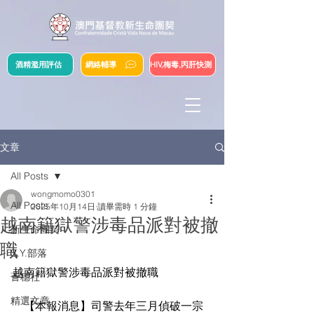
酒精濫用評估
網絡輔導
HIV,梅毒,丙肝快測
文章
All Posts
wongmomo0301
All Posts
2025年10月14日
讀畢需時 1 分鐘
越南籍獄警涉毒品派對被撤
新生命團契
職
S.Y.部落
越南籍獄警涉毒品派對被撤職
薈穗社
精選文章
    【本報消息】司警去年三月偵破一宗