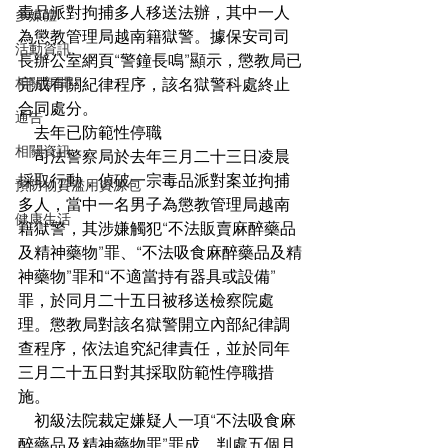
毒品派對拘捕多人移送法辦，其中一人
多媒體
為懲教管理局越南籍獄警。據保安司司
活動資訊
長辦公室網頁“警鐘長鳴”顯示，懲教局已
相關新聞
完成有關紀律程序，該名獄警科處終止
合同處分。
通告
    去年已防範性停職
相關資訊
    司法警察局於去年三月二十三日凌晨
採取行動，偵破一宗毒品派對案並拘捕
預防物質濫用資源包
多人，當中一名男子為懲教管理局越南
健康生活
籍獄警，其涉嫌觸犯“不法販賣麻醉藥品
及精神藥物”罪、“不法吸食麻醉藥品及精
神藥物”罪和“不適當持有器具或設備”
罪，於同月二十五日被移送檢察院處
理。懲教局對該名獄警開立內部紀律調
查程序，依法追究紀律責任，並於同年
三月二十五日對其採取防範性停職措
施。
    初級法院裁定嫌疑人一項“不法吸食麻
醉藥品及精神藥物罪”罪成，判處五個月