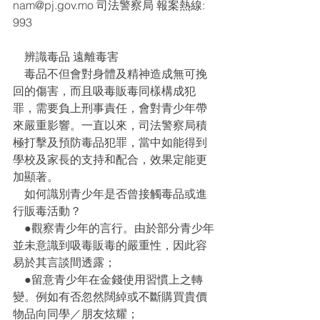
nam@pj.gov.mo 司法警察局 報案熱線: 
993
    辨識毒品 遠離毒害
    毒品不但會對身體及精神造成無可挽
回的傷害，而且吸毒販毒同樣構成犯
罪，需要負上刑事責任，會對青少年帶
來嚴重影響。一直以來，司法警察局積
極打擊及預防毒品犯罪，當中如能得到
學校及家長的支持和配合，效果定能更
加顯著。
    如何識別青少年是否曾接觸毒品或進
行販毒活動？
    ●觀察青少年的言行。由於部分青少年
並未意識到吸毒販毒的嚴重性，因此容
易於其言談間透露；
    ●留意青少年在金錢使用習慣上之轉
變。例如有否忽然闊綽或不斷購買貴價
物品向同學／朋友炫耀；