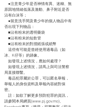
    ●注意青少年是否神情有異、迷糊、無
原因地情緒低落及激動、鼻子附近是否
沾有白沫等；
    ●留意洗手間及青少年的個人物品中有
否出現下列物品：
    ■沾有粉末的透明藥袋
    ■沾有粉末的短飲管
    ■沾有粉末的對摺紙張或紙幣
    這些有可能是曾經使用過毒品（如
冰、K仔等）的跡象。
    如發現上述情況，應如何處理？
    如發現上述情況，請馬上與司法警察
局直接聯繫。
    毒品犯罪屬於公罪，可以匿名舉報，
舉報人的身份資料及舉報內容絕對保
密。
    註：如欲了解更多預防犯罪的資訊，
請參閱本局網頁(www.pj.gov.mo)、
Facebook專頁（搜尋：司警教室／司法