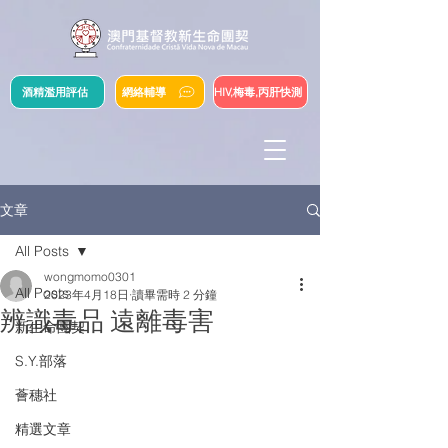
酒精濫用評估
網絡輔導
HIV,梅毒,丙肝快測
文章
All Posts
wongmomo0301
All Posts
2023年4月18日
讀畢需時 2 分鐘
辨識毒品 遠離毒害
新生命團契
S.Y.部落
薈穗社
精選文章