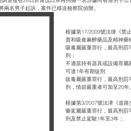
，經調查後在28日於青茂口岸再拘捕一名涉嫌向香港男子出
將兩名男子起訴，案件已移送檢察院偵辦。
根據第17/2009號法律《
賣和吸食麻醉藥品及精神藥
吸毒屬嚴重罪行，最高刑罰
刑；
不適當持有器具或設備罪屬
可達1年有期徒刑
販毒屬嚴重罪行，最高刑罰可
刑，情節嚴重者可加至20年
根據第3/2007號法津《道
藥駕屬嚴重罪行，最高刑罰
刑及禁止駕駛1年至3年；