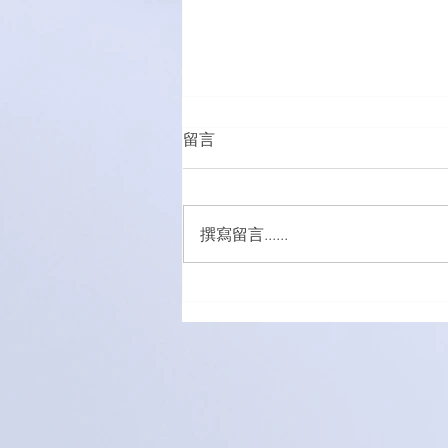
留言
撰寫留言......
五外籍男女涉販吸毒被捕