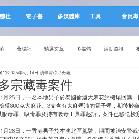
穗社
電子書
多媒體庫
工具
會員專
部落
薈穗社
精選文章
多媒體
活動資訊
澳門
2025年5月14日
讀畢需時 2 分鐘
源包
健康生活
多宗藏毒案件
5年1月25日，一名本地男子於泰國偷運大麻花經機場回澳
檢獲800克大麻花、3支含有大麻煙油的電子煙，期後於
以販毒罪、吸毒罪及持有吸毒工具罪起訴，案件已移送檢
5年1月26日，一香港男子於本澳北區駕駛，期間被治安警