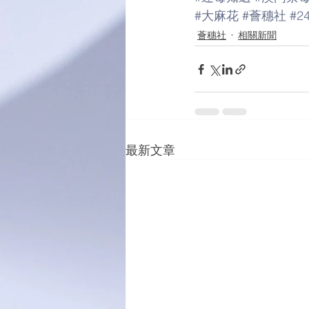
#大麻花
#薈穗社
#2
薈穗社
相關新聞
最新文章