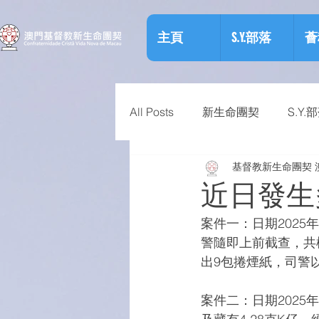
主頁
S.Y.部落
薈
All Posts
新生命團契
S.Y.
基督教新生命團契 
相關資訊
預防物質濫用資
近日發生
案件一：日期202
警隨即上前截查，共
出9包捲煙紙，司警
案件二：日期202