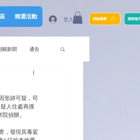
區
精選活動
登入
網絡輔導
酒精濫
相關新聞
通告
，因形跡可疑，司
嫌疑人住處再搜
察院偵辦。
截查，發現其毒駕