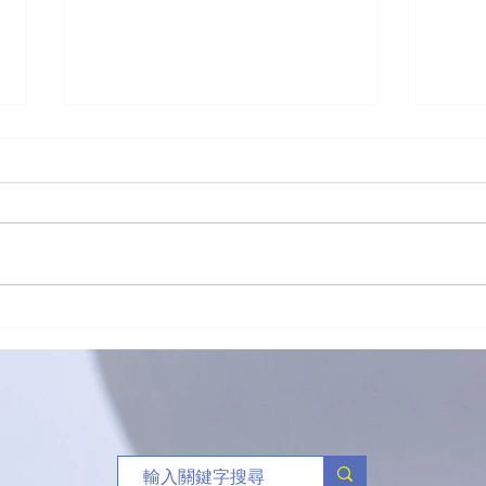
新生命團契籃球賽關注禁毒
（港
三人