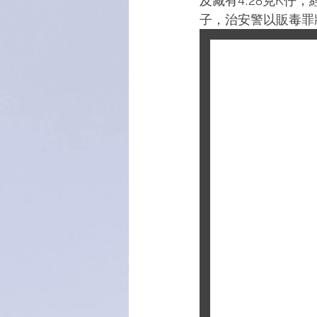
及藏有4.28克K仔
子，治安警以販毒罪