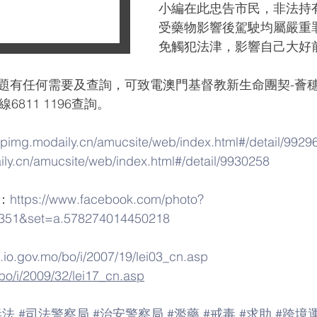
小編在此忠告市民，非法持
受藥物影響後駕駛均屬嚴重
免觸犯法津，影響自己大好
題有任何需要及查詢，可致電澳門基督教新生命團契-薈
6811 1196查詢。
ppimg.modaily.cn/amucsite/web/index.html#/detail/9929
ily.cn/amucsite/web/index.html#/detail/9930258
：
https://www.facebook.com/photo?
351&set=a.578274014450218
o.io.gov.mo/bo/i/2007/19/lei03_cn.asp
/bo/i/2009/32/lei17_cn.asp
毒法
#司法警察局
#治安警察局
#濫藥
#戒毒
#求助
#跨境