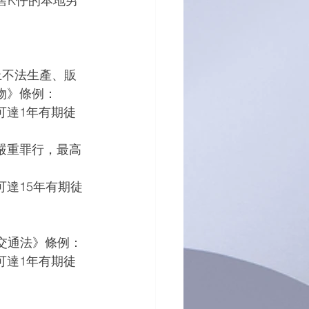
售K仔的本地男
禁止不法生產、販
物》條例：
可達1年有期徒
嚴重罪行，最高
達15年有期徒
。
路交通法》條例：
可達1年有期徒