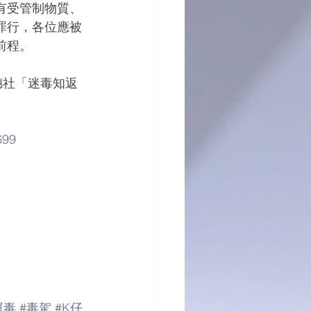
有受管制物質、
罪行，各位應被
前程。
穗社「迷毒知返
699
運毒
#毒駕
#K仔