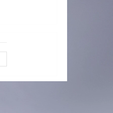
）海關檢逾半億元K仔拘